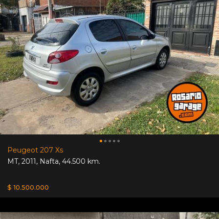
Peugeot 207 Xs
MT
,
2011
,
Nafta
,
44.500 km.
$ 10.500.000