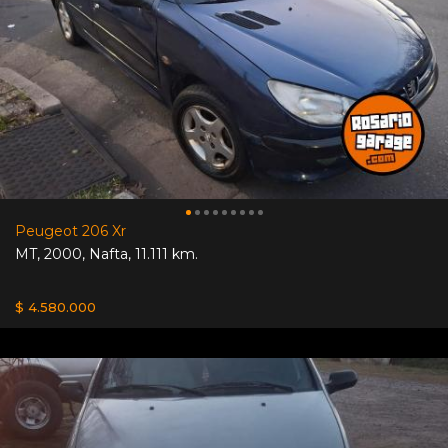
Peugeot 206 Xr
MT
,
2000
,
Nafta
,
11.111 km.
$ 4.580.000