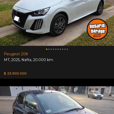
Peugeot 208
MT
,
2025
,
Nafta
,
20.000 km.
$ 25.900.000