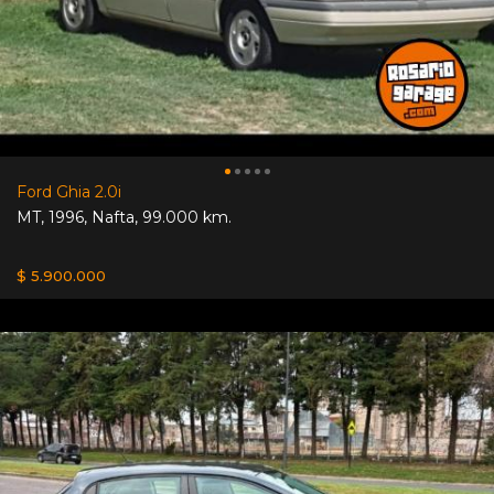
Ford Ghia 2.0i
MT
,
1996
,
Nafta
,
99.000 km.
$ 5.900.000