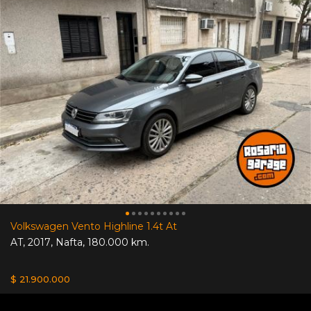
Volkswagen Vento Highline 1.4t At
AT
,
2017
,
Nafta
,
180.000 km.
$ 21.900.000