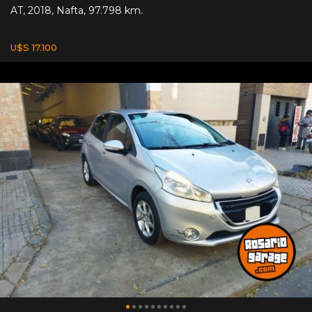
AT
,
2018
,
Nafta
,
97.798 km.
U$S 17.100