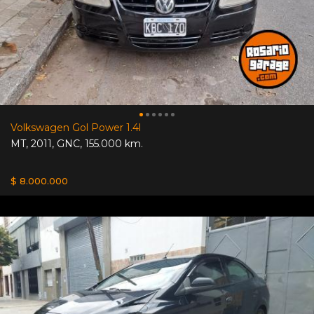
Volkswagen Gol Power 1.4l
MT
,
2011
,
GNC
,
155.000 km.
$ 8.000.000