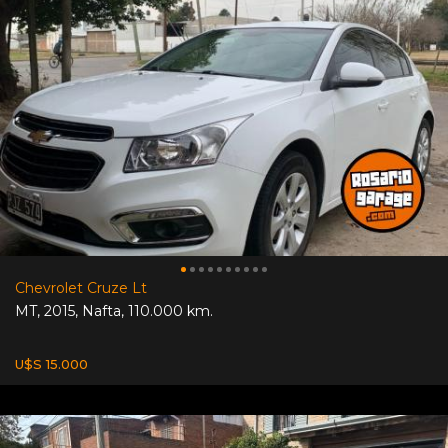
Chevrolet Cruze Lt
MT
,
2015
,
Nafta
,
110.000 km.
U$S 15.000