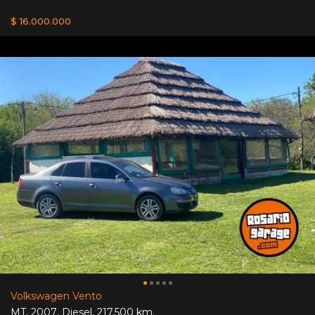
$ 16.000.000
Volkswagen Vento
MT
,
2007
,
Diesel
,
217.500 km.