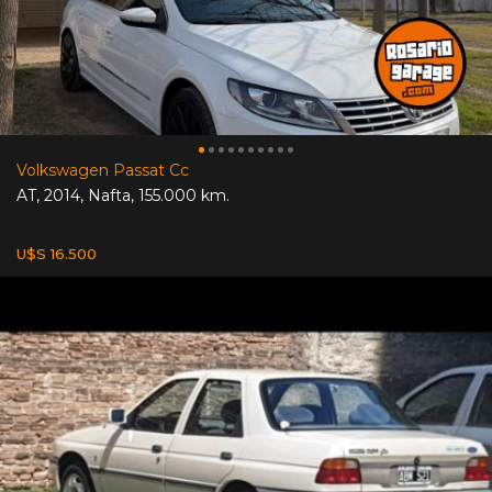
Volkswagen Passat Cc
AT
,
2014
,
Nafta
,
155.000 km.
U$S 16.500