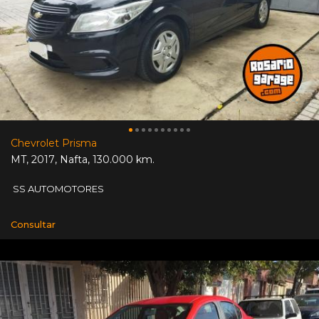
Chevrolet Prisma
MT
,
2017
,
Nafta
,
130.000 km.
SS AUTOMOTORES
Consultar