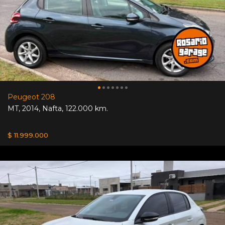
Peugeot 208
MT
,
2014
,
Nafta
,
122.000 km.
$ 11.999.000