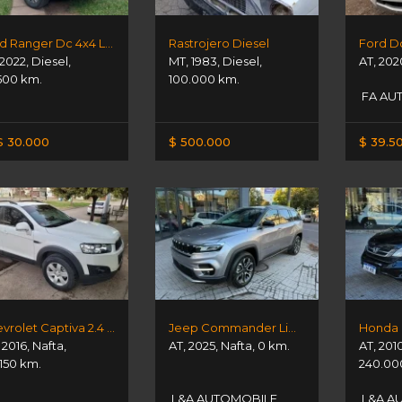
Ford Ranger Dc 4x4 Ltd At 3.2l
Rastrojero Diesel
2022
,
Diesel
,
MT
,
1983
,
Diesel
,
AT
,
202
500 km.
100.000 km.
FA AU
 30.000
$ 500.000
$ 39.5
Chevrolet Captiva 2.4 Ls 4x2
Jeep Commander Limited T270
Honda C
,
2016
,
Nafta
,
AT
,
2025
,
Nafta
,
0 km.
AT
,
201
.150 km.
240.00
L&A AUTOMOBILE
L&A A