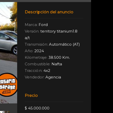
Descripción del anuncio
Marca:
Ford
Versión:
territory titanium1.8
a/t
Transmisión:
Automático (AT)
Año:
2024
Kilometraje:
38.500 Km.
Combustible:
Nafta
Tracció:n:
4x2
Vendedor:
Agencia
Precio
$ 45.000.000