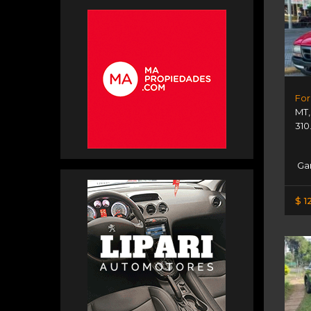
For
MT
310
Gar
$ 1