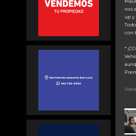
Maul
nos a
up y 
Todo
con 
* ¡
Vehí
aunq
Prem
Visi