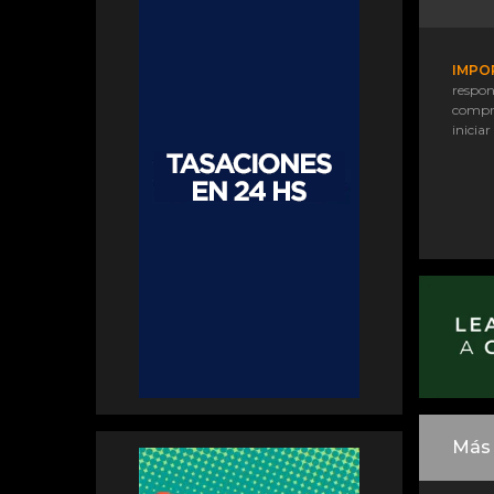
IMPO
respon
compr
iniciar
Más 