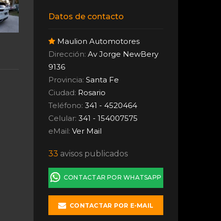
Datos de contacto
Maulion Automotores
Dirección:
Av Jorge NewBery
9136
Provincia:
Santa Fe
Ciudad:
Rosario
Teléfono:
341 - 4520464
Celular:
341 - 154007575
eMail:
Ver Mail
33
avisos publicados
CONTACTAR POR WHATSAPP
CONTACTAR POR E-MAIL