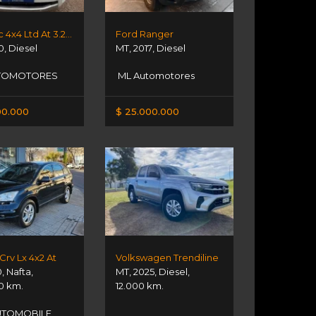
Ford Dc 4x4 Ltd At 3.2l D
Ford Ranger
0
,
Diesel
MT
,
2017
,
Diesel
TOMOTORES
ML Automotores
00.000
$ 25.000.000
rv Lx 4x2 At
Volkswagen Trendiline
0
,
Nafta
,
MT
,
2025
,
Diesel
,
0 km.
12.000 km.
UTOMOBILE