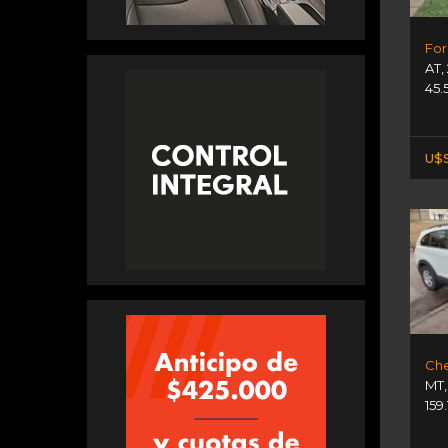
AT
,
45.
U$S
MT
159