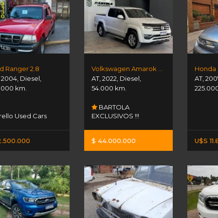
d Ranger 2.8
Volkswagen Amarok Highline 180hp
Honda 
,
2004
,
Diesel
,
AT
,
2022
,
Diesel
,
AT
,
200
.000 km.
54.000 km.
225.00
BARTOLA
ello Used Cars
EXCLUSIVOS !!!
2.500.000
$ 44.000.000
U$S 11