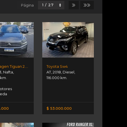
Página
Volkswagen Tiguan 2.0 Life 4x4 7 As
Toyota Sw4
3
,
Nafta
,
AT
,
2018
,
Diesel
,
 km.
116.000 km.
otores
neda
.000
$ 53.000.000