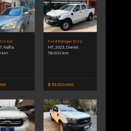
Crv Exl
Ford Ranger Xl 2.2
7
,
Nafta
,
MT
,
2023
,
Diesel
,
0 km.
78.000 km.
.800
$ 33.500.000