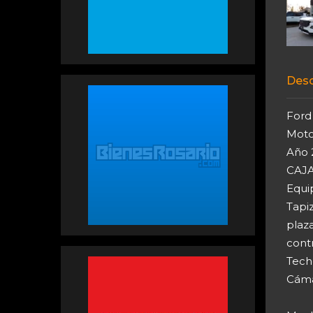
Desc
Ford
Moto
Año 
CAJ
Equi
Tapi
plaza
cont
Tech
Cáma