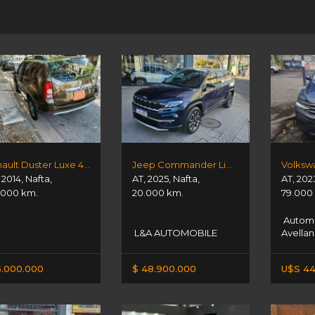
Renault Duster Luxe 4x4
Jeep Commander Limited T270
,
2014
,
Nafta
,
AT
,
2025
,
Nafta
,
AT
,
202
.000 km.
20.000 km.
79.000
Autom
L&A AUTOMOBILE
Avella
5.000.000
$ 48.900.000
U$S 44