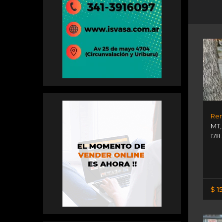
MT
178
$ 1