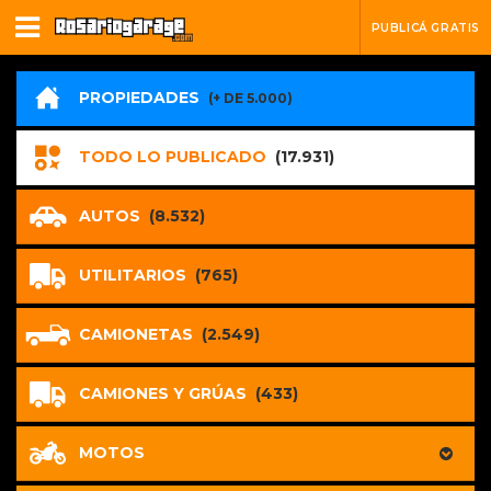
PUBLICÁ GRATIS
PROPIEDADES
(+ DE 5.000)
TODO LO PUBLICADO
(17.931)
AUTOS
(8.532)
UTILITARIOS
(765)
CAMIONETAS
(2.549)
CAMIONES Y GRÚAS
(433)
MOTOS