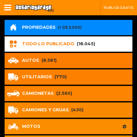
PUBLICÁ GRATIS
PROPIEDADES
(+ DE 5.000)
TODO LO PUBLICADO
(18.045)
AUTOS
(8.581)
UTILITARIOS
(770)
CAMIONETAS
(2.560)
CAMIONES Y GRÚAS
(430)
MOTOS