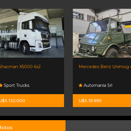
Shacman X5000 6x2
Mercedes Benz Unimog 
Sport Trucks
Automanía Srl
U$S 132.000
U$S 19.990
otos