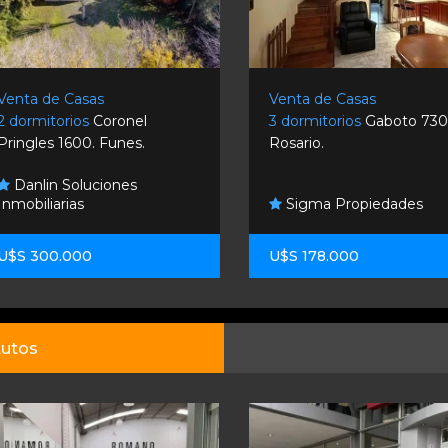
Venta de Casas
Venta de Casas
2 dormitorios
Coronel
3 dormitorios
Gaboto 730
Pringles 1600. Funes.
Rosario.
Danlin Soluciones
Inmobiliarias
Sigma Propiedades
U$S 300.000
U$S 178.000
utos