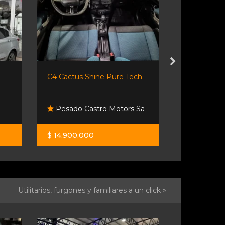
C4 Cactus Shine Pure Tech
Volkswagen N
Pesado Castro Motors Sa
Rosario 
$ 14.900.000
$ 27.900.0
Utilitarios, furgones y familiares a un click »