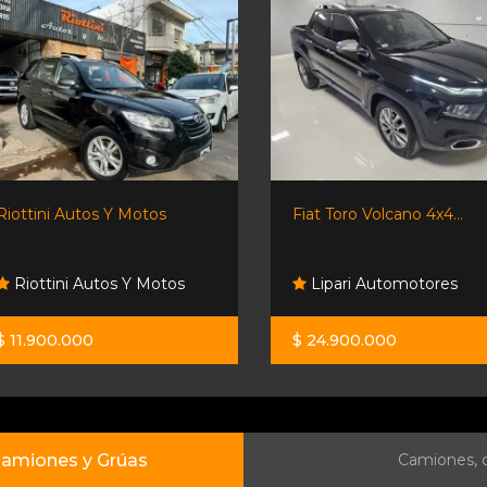
Riottini Autos Y Motos
Fiat Toro Volcano 4x4...
Riottini Autos Y Motos
Lipari Automotores
$ 11.900.000
$ 24.900.000
amiones y Grúas
Camiones, c