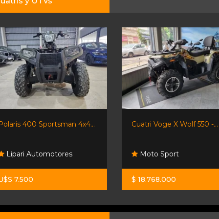
uatris y UTVs
Polaris 400 Sportsman 4x4...
Cuatri Voge X Wolf 550 -...
Lipari Automotores
Moto Sport
U$S 7.500
$ 18.768.000