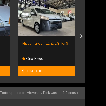
Hiace Furgon L2h2 2.8 Tdi 6...
Riottini Au
Orio Hnos
Riottini 
$ 68.500.000
$ 10.900.0
Todo tipo de camionetas, Pick ups, 4x4, Jeeps »