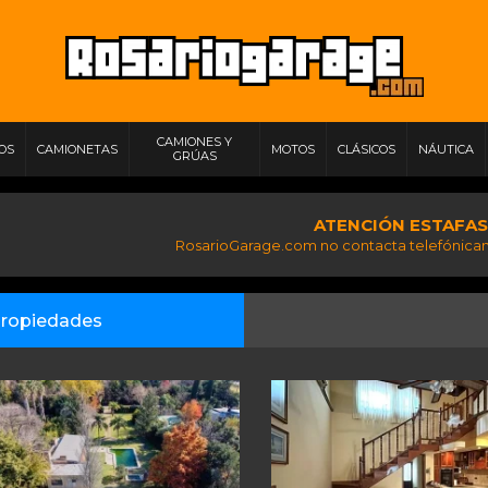
CAMIONES Y
IOS
CAMIONETAS
MOTOS
CLÁSICOS
NÁUTICA
GRÚAS
ATENCIÓN ESTAFAS
RosarioGarage.com no contacta telefónicam
ropiedades