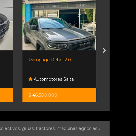
Rampage Rebel 2.0
Nissan Front
Automotores Salta
Orio Hno
$ 46.500.000
$ 68.000.0
olectivos, grúas, tractores, máquinas agrícolas »