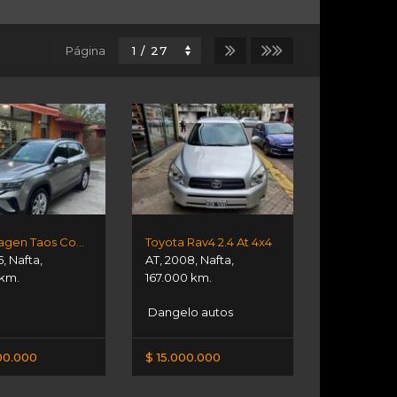
Página
Volkswagen Taos Comfortline
Toyota Rav4 2.4 At 4x4
5
,
Nafta
,
AT
,
2008
,
Nafta
,
 km.
167.000 km.
Dangelo autos
00.000
$ 15.000.000