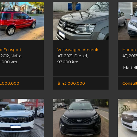
d Ecosport
Volkswagen Amarok V6 Confot
Honda C
,
2012
,
Nafta
,
AT
,
2021
,
Diesel
,
AT
,
201
.000 km.
97.000 km.
Martell
2.000.000
$ 43.000.000
Consul