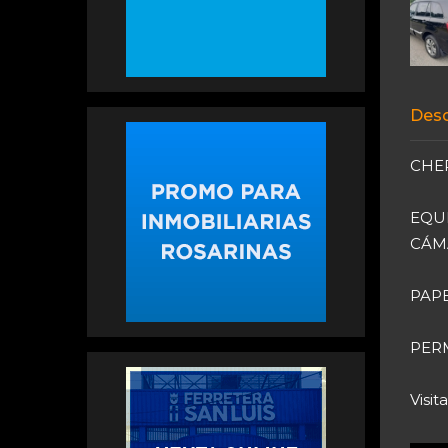
Desc
CHER
EQUI
CÁMA
PAPE
PERM
Visit