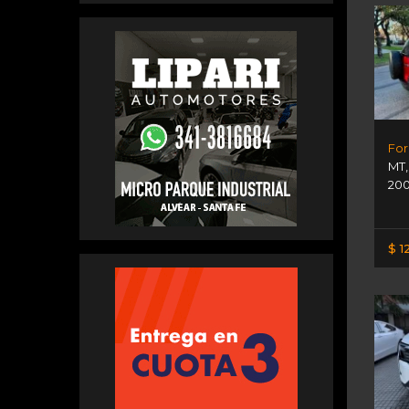
For
MT
200
$ 1