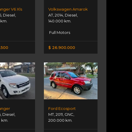
anger V6 Xls
Volkswagen Amarok
5
,
Diesel
,
AT
,
2014
,
Diesel
,
 km.
140.000 km.
Full Motors
.500
$ 26.900.000
anger
Ford Ecosport
6
,
Diesel
,
MT
,
2011
,
GNC
,
0 km.
200.000 km.