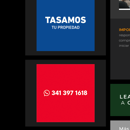
IMPO
respon
compr
iniciar
Más 