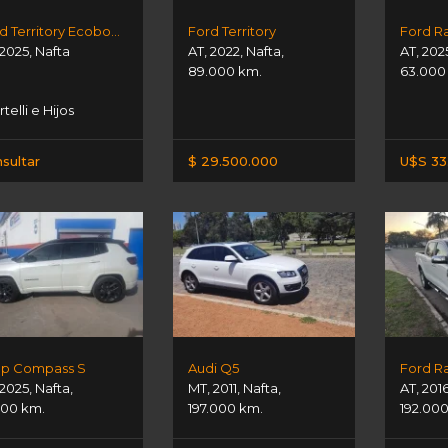
Ford Territory Ecoboost Sel
Ford Territory
Ford R
2025
,
Nafta
AT
,
2022
,
Nafta
,
AT
,
202
89.000 km.
63.000
telli e Hijos
sultar
$ 29.500.000
U$S 33
p Compass S
Audi Q5
Ford R
2025
,
Nafta
,
MT
,
2011
,
Nafta
,
AT
,
201
000 km.
197.000 km.
192.00