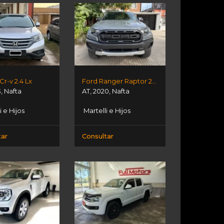
r-v 2.4 Lx
Ford Ranger Raptor 2.0bit
3
,
Nafta
AT
,
2020
,
Nafta
i e Hijos
Martelli e Hijos
tar
Consultar