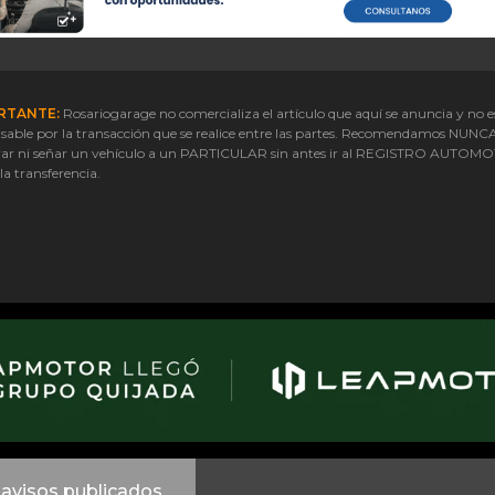
RTANTE:
Rosariogarage no comercializa el artículo que aquí se anuncia y no e
sable por la transacción que se realice entre las partes. Recomendamos NUNC
ar ni señar un vehículo a un PARTICULAR sin antes ir al REGISTRO AUTOM
 la transferencia.
avisos publicados