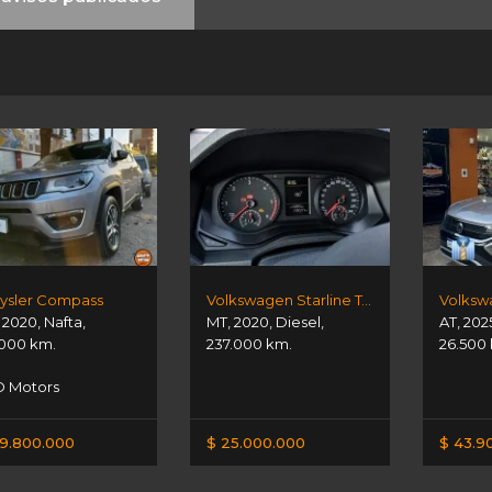
ysler Compass
Volkswagen Starline Tdi Dc 4x2
,
2020
,
Nafta
,
MT
,
2020
,
Diesel
,
AT
,
202
000 km.
237.000 km.
26.500
 Motors
9.800.000
$ 25.000.000
$ 43.9