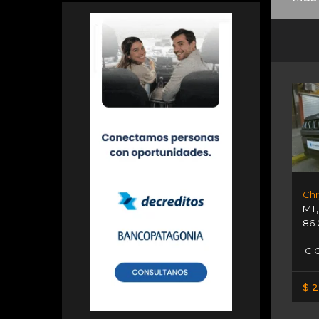
Chr
MT
86.
CIO
$ 2