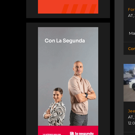
AT
,
Mar
Con
Jee
AT
,
12.