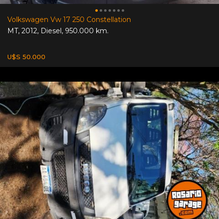
Volkswagen Vw 17 250 Constellation
MT
,
2012
,
Diesel
,
950.000 km.
U$S 50.000