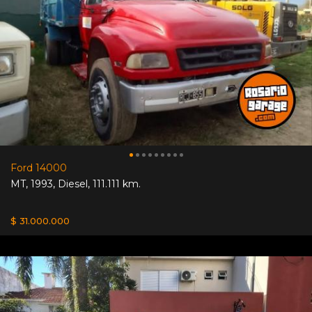
Ford 14000
MT
,
1993
,
Diesel
,
111.111 km.
$ 31.000.000