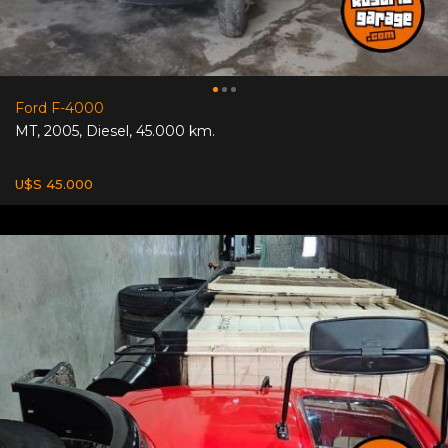
Ford F-4000
MT
,
2005
,
Diesel
,
45.000 km.
U$S 45.000