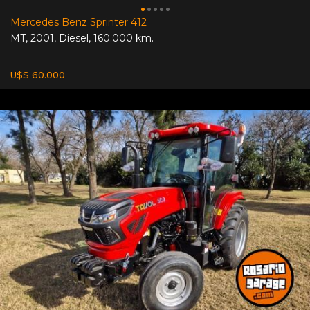
Mercedes Benz Sprinter 412
MT
,
2001
,
Diesel
,
160.000 km.
U$S 60.000