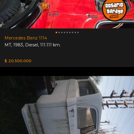
Mercedes Benz 1114
MT
,
1983
,
Diesel
,
111.111 km.
$ 20.500.000