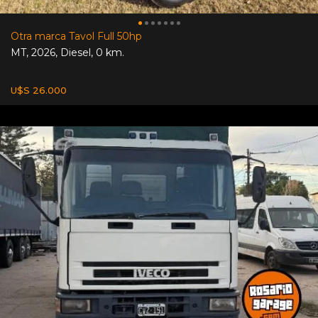
Otra marca Tavol Full 50hp
MT
,
2026
,
Diesel
,
0 km.
U$S 26.000