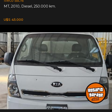
Iveco 55c16
MT
,
2010
,
Diesel
,
250.000 km.
U$S 45.000