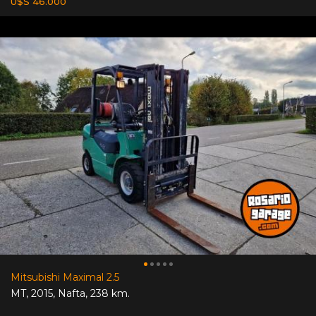
U$S 46.000
Mitsubishi Maximal 2.5
MT
,
2015
,
Nafta
,
238 km.