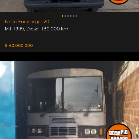
Iveco Eurocargo 120
MT
,
1999
,
Diesel
,
180.000 km.
$ 40.000.000