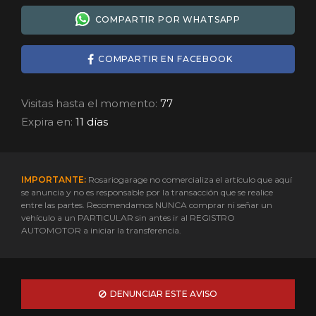
COMPARTIR POR WHATSAPP
COMPARTIR EN FACEBOOK
Visitas hasta el momento:
77
Expira en:
11 días
IMPORTANTE:
Rosariogarage no comercializa el artículo que aquí
se anuncia y no es responsable por la transacción que se realice
entre las partes. Recomendamos NUNCA comprar ni señar un
vehículo a un PARTICULAR sin antes ir al REGISTRO
AUTOMOTOR a iniciar la transferencia.
DENUNCIAR ESTE AVISO