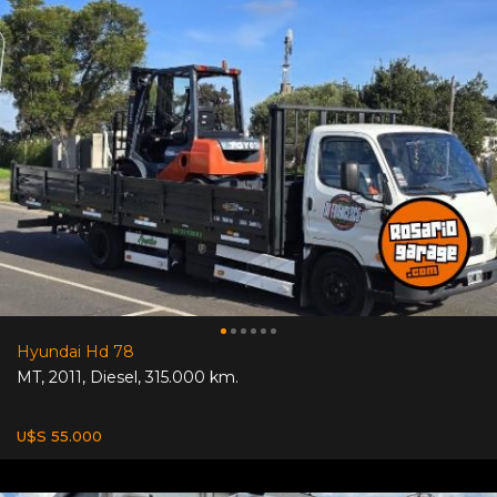
Hyundai Hd 78
MT
,
2011
,
Diesel
,
315.000 km.
U$S 55.000