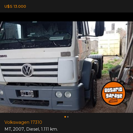
U$S 13.000
Volkswagen 17310
MT
,
2007
,
Diesel
,
1.111 km.