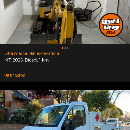
Otra marca Miniexcavadora
MT
,
2026
,
Diesel
,
1 km.
U$S 10.500