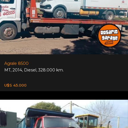
Agrale 8500
MT
,
2014
,
Diesel
,
328.000 km.
U$S 45.000