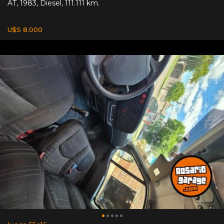
AT
,
1983
,
Diesel
,
111.111 km.
U$S 8.000