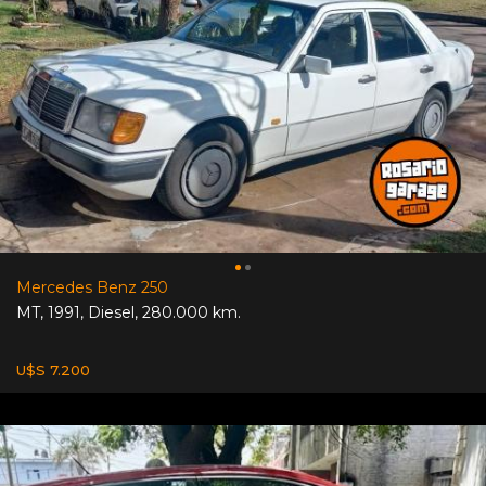
Mercedes Benz 250
MT
,
1991
,
Diesel
,
280.000 km.
U$S 7.200