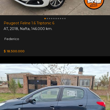
Peugeot Feline 1.6 Triptonic 6
AT
,
2018
,
Nafta
,
146.000 km.
Federico
$ 18.500.000