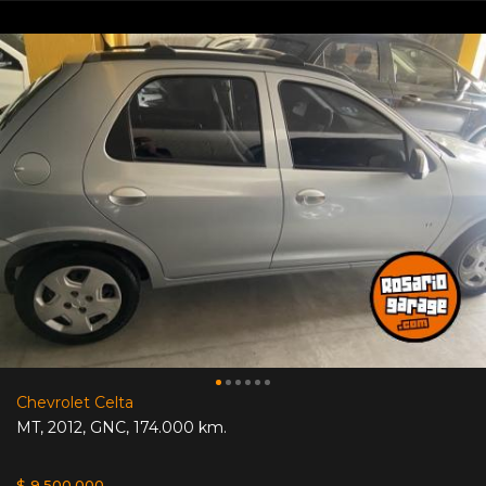
Chevrolet Celta
MT
,
2012
,
GNC
,
174.000 km.
$ 9.500.000