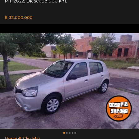
MT
,
2022
,
Diesel
,
38.000 km.
$ 32.000.000
Renault Clio Mio