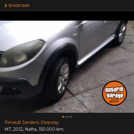
$ 13.500.000
Renault Sandero Stepway
MT
,
2012
,
Nafta
,
150.000 km.