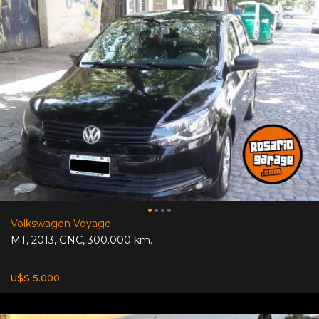
Volkswagen Voyage
MT
,
2013
,
GNC
,
300.000 km.
U$S 5.000