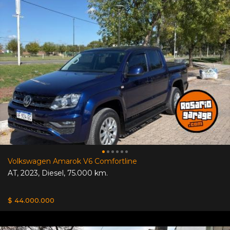
Volkswagen Amarok V6 Comfortline
AT
,
2023
,
Diesel
,
75.000 km.
$ 44.000.000