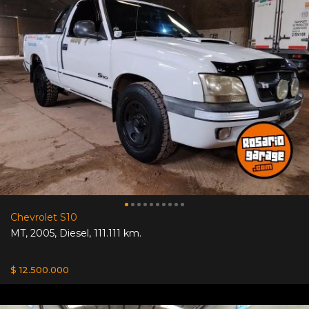
Chevrolet S10
MT
,
2005
,
Diesel
,
111.111 km.
$ 12.500.000