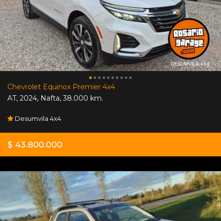
Chevrolet Equinox Premier 4x4
AT
,
2024
,
Nafta
,
38.000 km.
Desumvila 4x4
$ 43.800.000