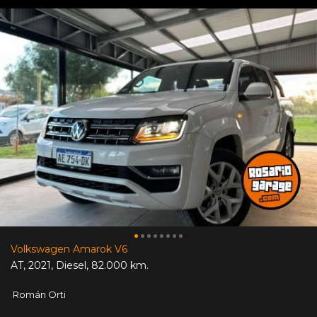
Volkswagen Amarok V6
AT
,
2021
,
Diesel
,
82.000 km.
Román Orti