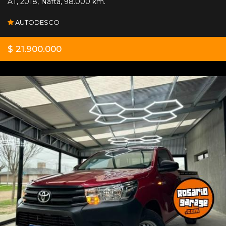
AT
,
2018
,
Nafta
,
98.000 km.
AUTODESCO
$ 21.900.000