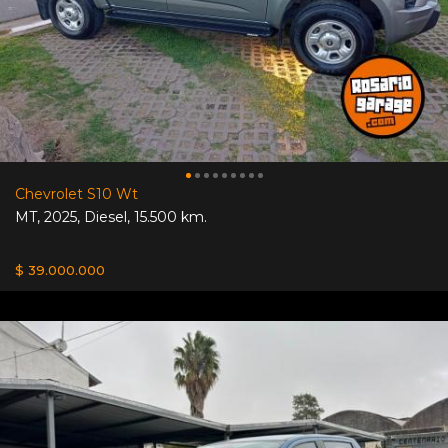
Chevrolet S10 Wt
MT
,
2025
,
Diesel
,
15.500 km.
$ 39.000.000