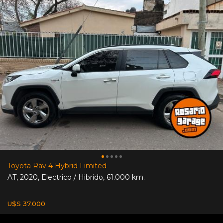
Toyota Rav 4 Hybrid Limited
AT
,
2020
,
Electrico / Hibrido
,
61.000 km.
U$S 37.000