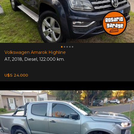
Volkswagen Amarok Highline
AT
,
2018
,
Diesel
,
122.000 km.
U$S 24.000