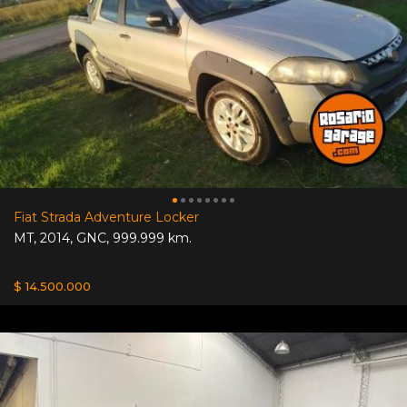
Fiat Strada Adventure Locker
MT
,
2014
,
GNC
,
999.999 km.
$ 14.500.000