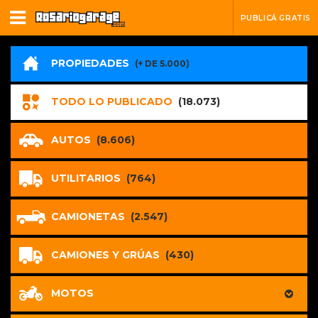
PUBLICÁ GRATIS
PROPIEDADES
(+ DE 5.000)
TODO LO PUBLICADO
(18.073)
AUTOS
(8.606)
UTILITARIOS
(764)
CAMIONETAS
(2.547)
CAMIONES Y GRÚAS
(430)
MOTOS