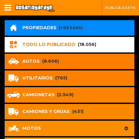
PUBLICÁ GRATIS
PROPIEDADES
(+ DE 5.000)
TODO LO PUBLICADO
(18.056)
AUTOS
(8.606)
UTILITARIOS
(765)
CAMIONETAS
(2.549)
CAMIONES Y GRÚAS
(431)
MOTOS