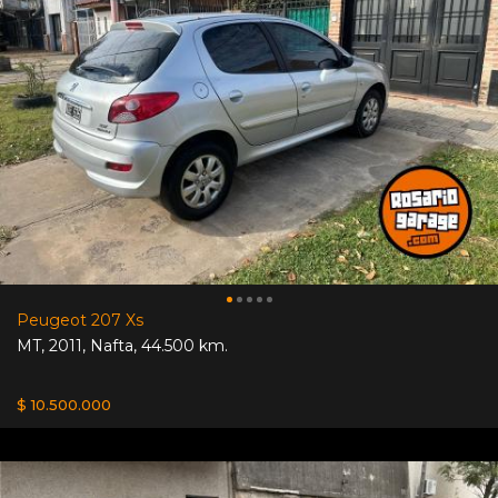
Peugeot 207 Xs
MT
,
2011
,
Nafta
,
44.500 km.
$ 10.500.000