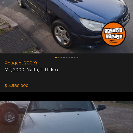
Peugeot 206 Xr
MT
,
2000
,
Nafta
,
11.111 km.
$ 4.580.000