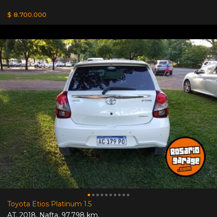
$ 8.700.000
Toyota Etios Platinum 1.5
AT
,
2018
,
Nafta
,
97.798 km.