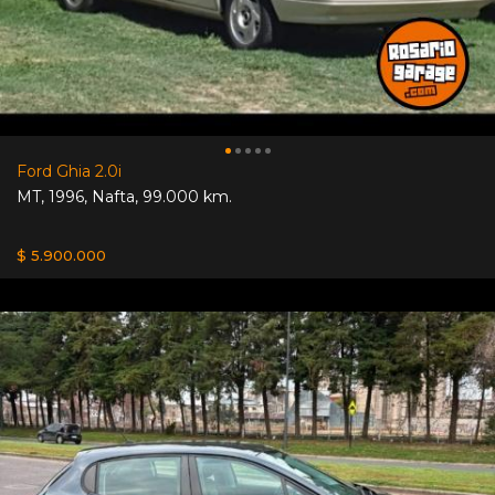
Ford Ghia 2.0i
MT
,
1996
,
Nafta
,
99.000 km.
$ 5.900.000