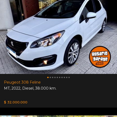
Peugeot 308 Feline
MT
,
2022
,
Diesel
,
38.000 km.
$ 32.000.000