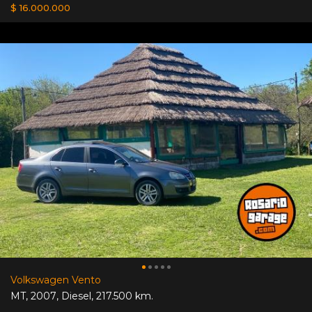
$ 16.000.000
Volkswagen Vento
MT
,
2007
,
Diesel
,
217.500 km.