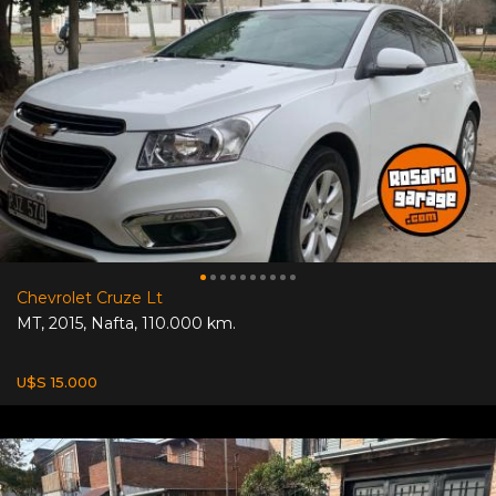
Chevrolet Cruze Lt
MT
,
2015
,
Nafta
,
110.000 km.
U$S 15.000