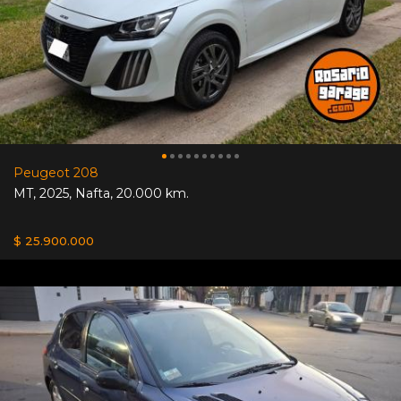
Peugeot 208
MT
,
2025
,
Nafta
,
20.000 km.
$ 25.900.000