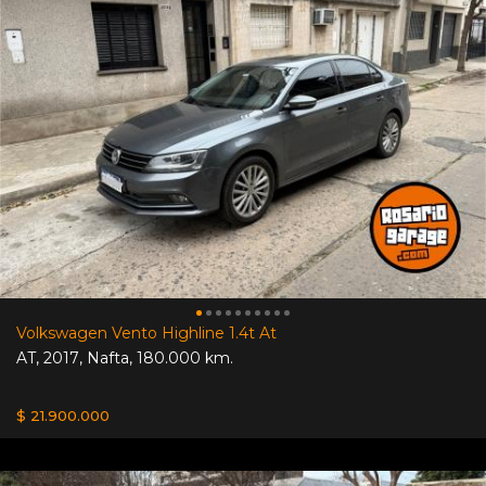
Volkswagen Vento Highline 1.4t At
AT
,
2017
,
Nafta
,
180.000 km.
$ 21.900.000