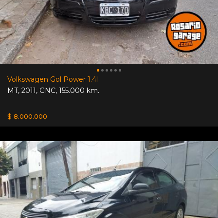
Volkswagen Gol Power 1.4l
MT
,
2011
,
GNC
,
155.000 km.
$ 8.000.000