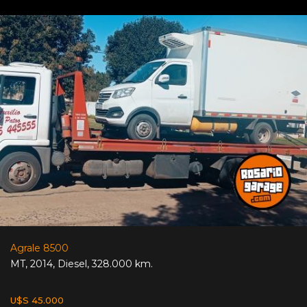
Agrale 8500
MT
,
2014
,
Diesel
,
328.000 km.
U$S 45.000