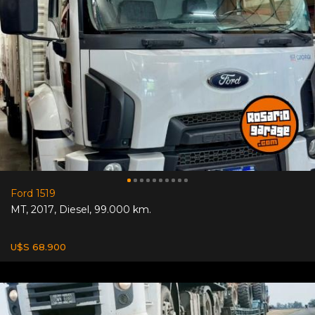
Ford 1519
MT
,
2017
,
Diesel
,
99.000 km.
U$S 68.900