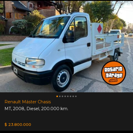
Renault Máster Chasis
MT
,
2008
,
Diesel
,
200.000 km.
$ 23.800.000