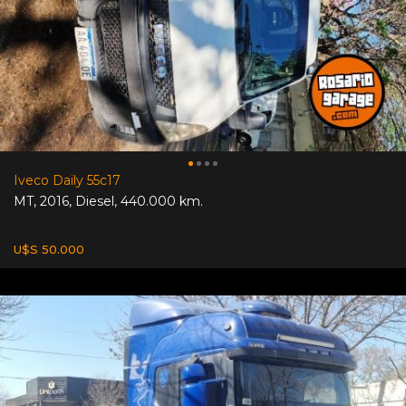
Iveco Daily 55c17
MT
,
2016
,
Diesel
,
440.000 km.
U$S 50.000