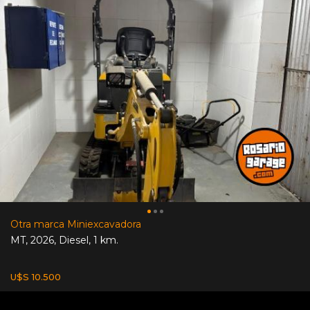
Otra marca Miniexcavadora
MT
,
2026
,
Diesel
,
1 km.
U$S 10.500