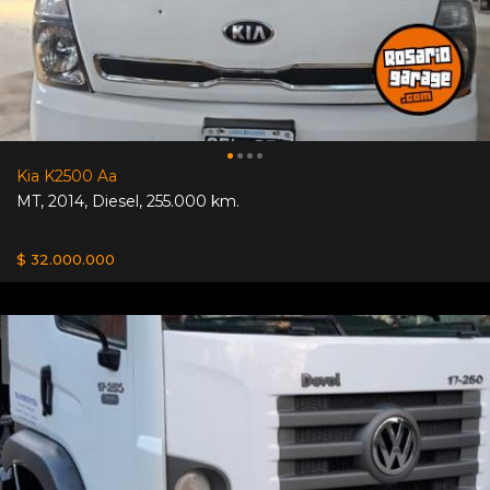
Kia K2500 Aa
MT
,
2014
,
Diesel
,
255.000 km.
$ 32.000.000