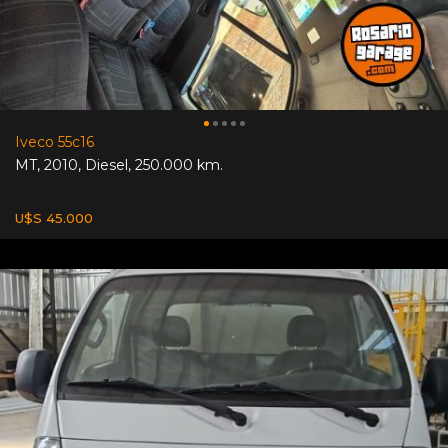
Iveco 55c16
MT
,
2010
,
Diesel
,
250.000 km.
U$S 45.000