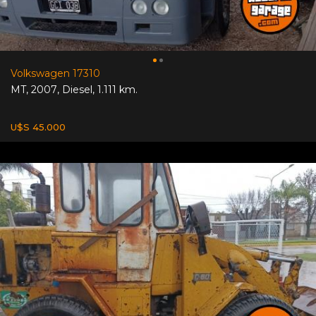
Volkswagen 17310
MT
,
2007
,
Diesel
,
1.111 km.
U$S 45.000