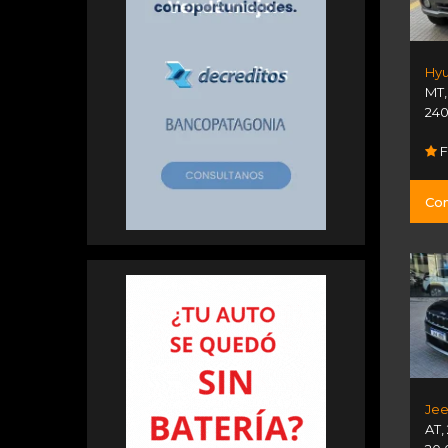
Hyu
MT
240
F
Con
AT
,