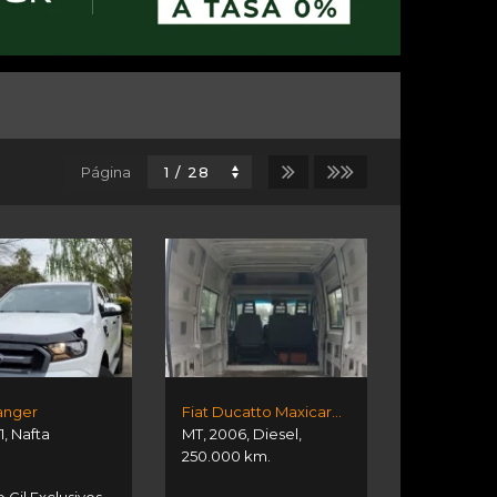
Página
anger
Fiat Ducatto Maxicargo 2.8 Jt
1
,
Nafta
MT
,
2006
,
Diesel
,
250.000 km.