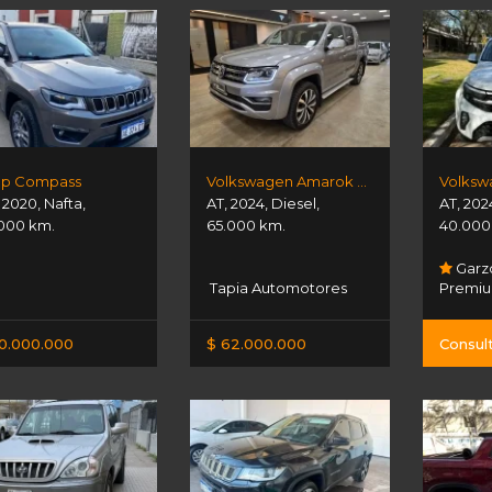
ep Compass
Volkswagen Amarok Extreme 3.0l V6
,
2020
,
Nafta
,
AT
,
2024
,
Diesel
,
AT
,
202
000 km.
65.000 km.
40.000
Garz
Tapia Automotores
Premi
0.000.000
$ 62.000.000
Consul