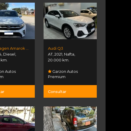
Volkswagen Amarok V6
Audi Q3
4
,
Diesel
,
AT
,
2021
,
Nafta
,
 km.
20.000 km.
on Autos
Garzon Autos
um
Premium
tar
Consultar