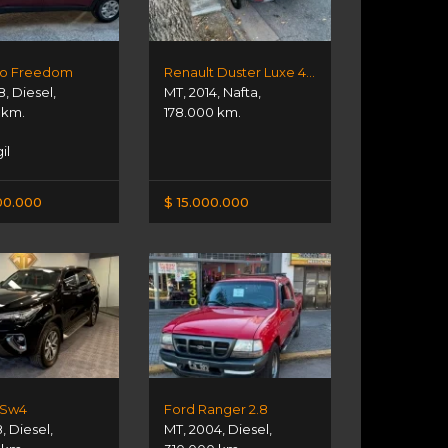
oro Freedom
Renault Duster Luxe 4x4
8
,
Diesel
,
MT
,
2014
,
Nafta
,
 km.
178.000 km.
il
00.000
$ 15.000.000
 Sw4
Ford Ranger 2.8
8
,
Diesel
,
MT
,
2004
,
Diesel
,