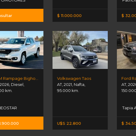
TOMOTORES
Patrici
sultar
$ 11.000.000
$ 32.0
RAM Rampage Bighorn
Volkswagen Taos
2026
,
Diesel
,
AT
,
2021
,
Nafta
,
AT
,
202
00 km.
95.000 km.
150.00
EOSTAR
Tapia 
1.900.000
U$S 22.800
$ 34.5