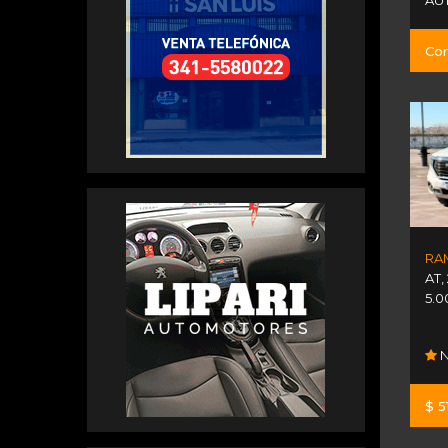
AU
Con
AT
,
5.0
N
$ 5