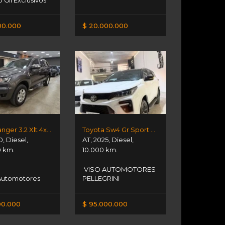
o Gil Exclusivos
00.000
$ 20.000.000
Ford Ranger 3.2 Xlt 4x4 At
Toyota Sw4 Gr Sport 4x4
0
,
Diesel
,
AT
,
2025
,
Diesel
,
0 km.
10.000 km.
VISO AUTOMOTORES
Automotores
PELLEGRINI
00.000
$ 95.000.000