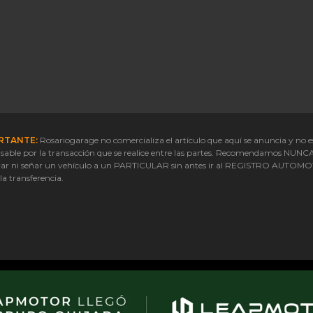
RTANTE:
Rosariogarage no comercializa el artículo que aquí se anuncia y no e
sable por la transacción que se realice entre las partes. Recomendamos NUNC
ar ni señar un vehículo a un PARTICULAR sin antes ir al REGISTRO AUTOM
 la transferencia.