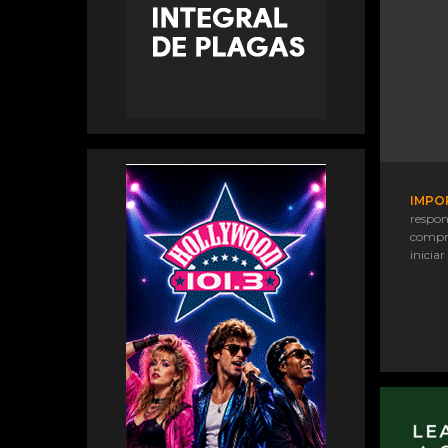
IMPO
respon
compr
iniciar