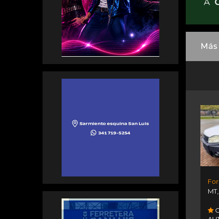
Más 
For
MT
C