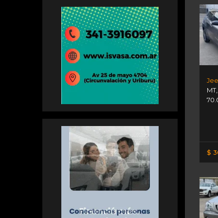
Je
MT
70.
$ 3