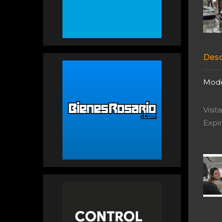
Desc
Mode
Visi
Expir