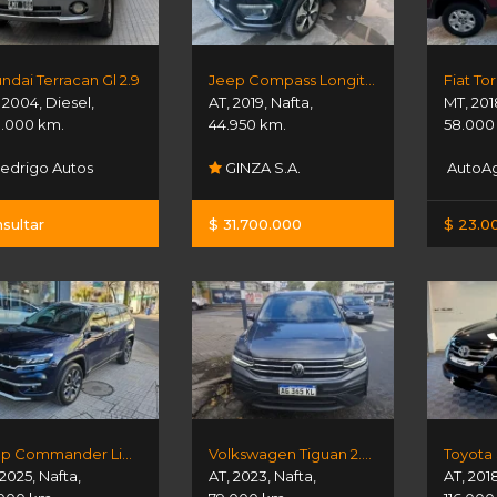
ndai Terracan Gl 2.9
Jeep Compass Longitude
Fiat T
,
2004
,
Diesel
,
AT
,
2019
,
Nafta
,
MT
,
201
.000 km.
44.950 km.
58.000
edrigo Autos
GINZA S.A.
AutoAg
sultar
$ 31.700.000
$ 23.0
Jeep Commander Limited T270
Volkswagen Tiguan 2.0 Life 4x4 7 As
Toyota
2025
,
Nafta
,
AT
,
2023
,
Nafta
,
AT
,
201