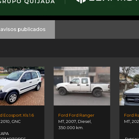
avisos publicados
d Ecosport Xls 1.6
Ford Ford Ranger
Ford R
,
2010
,
GNC
MT
,
2007
,
Diesel
,
MT
,
202
350.000 km.
APA