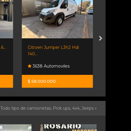
6...
Citroen Jumper L3h2 Hdi
Mercedes Be
140...
3638 Automoviles
Viso Aut
$ 58.000.000
$ 25.000.0
Todo tipo de camionetas, Pick ups, 4x4, Jeeps »