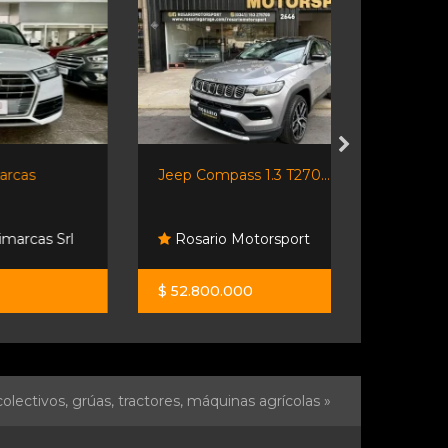
Jeep Compass 1.3 T270...
Hilux Cabina
rl
Rosario Motorsport
Orio Hno
$ 52.800.000
$ 48.500.0
olectivos, grúas, tractores, máquinas agrícolas »