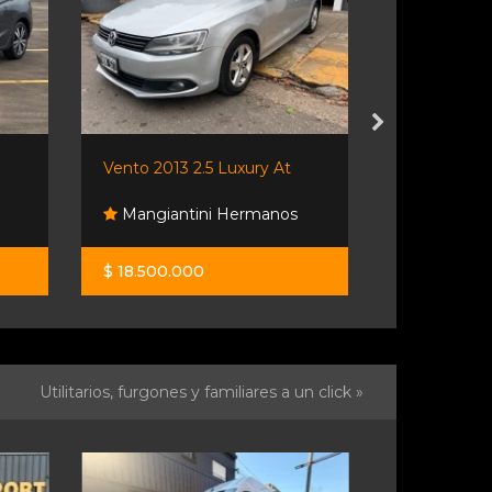
Vento 2013 2.5 Luxury At
🔥 Renault 
Mangiantini Hermanos
Andino A
$ 18.500.000
$ 7.500.00
Utilitarios, furgones y familiares a un click »