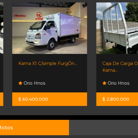
Kama X1 C/simple FurgÓn...
Caja De Carga Original
Kama...
Orio Hnos
Orio Hnos
$ 60.400.000
$ 2.800.000
otos