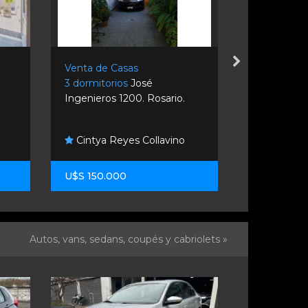
Venta de Casas
Venta de C
3 dormitorios
José
Monoambi
Ingenieros 1200. Rosario.
2072. Rolda
Cintya Reyes Collavino
Jumito Sr
U$S 150.000
U$S 79.00
Autos, vans, sedans, coupés y cabriolets »