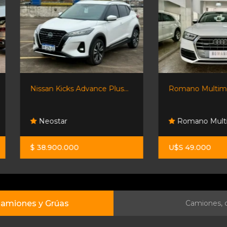
Nissan Kicks Advance Plus...
Romano Multimarcas
Neostar
Romano Multimarcas S
$ 38.900.000
U$S 49.000
amiones y Grúas
Camiones, c