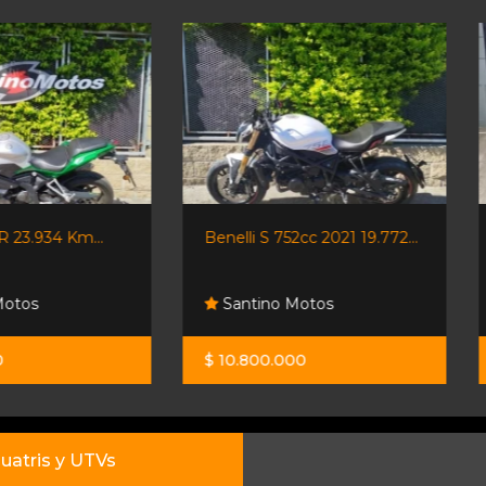
Benelli S 752cc 2021 19.772...
Benelli Leoncino 500 Trail.
Santino Motos
Moto Sport
$ 10.800.000
$ 11.800.000
uatris y UTVs