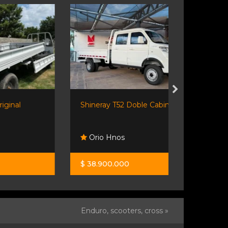
Shineray T52 Doble Cabina...
Landking Lk 
Orio Hnos
Orio Hno
$ 38.900.000
$ 77.400.0
Enduro, scooters, cross »