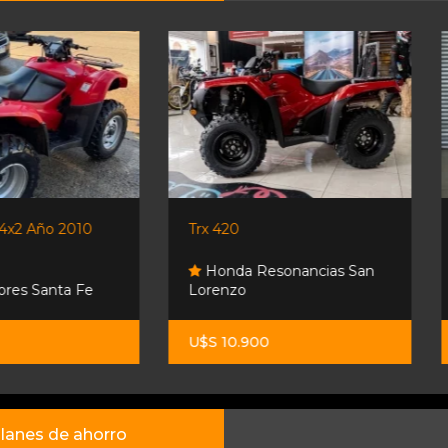
Trx 420
Gaf Jl 150 - 0km - Atv - No.
Honda Resonancias San
Lorenzo
Sport Trucks
U$S 10.900
$ 5.900.000
lanes de ahorro