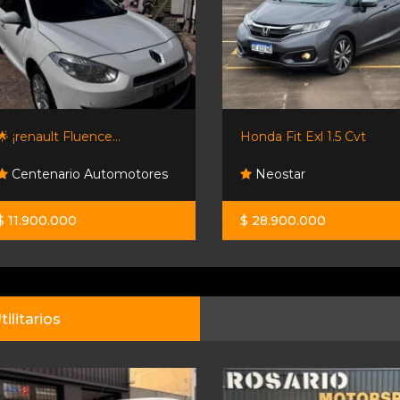
🌟 ¡renault Fluence...
Honda Fit Exl 1.5 Cvt
Centenario Automotores
Neostar
$ 11.900.000
$ 28.900.000
tilitarios