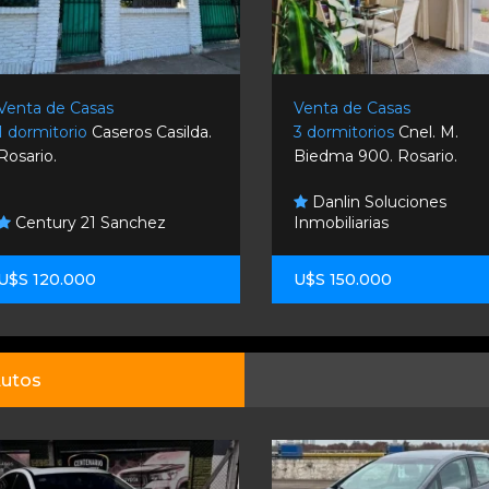
Venta de Casas
Venta de Casas
1 dormitorio
Caseros Casilda.
3 dormitorios
Cnel. M.
Rosario.
Biedma 900. Rosario.
Danlin Soluciones
Century 21 Sanchez
Inmobiliarias
U$S 120.000
U$S 150.000
utos