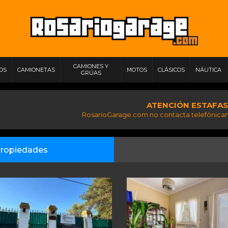
CAMIONES Y
IOS
CAMIONETAS
MOTOS
CLÁSICOS
NÁUTICA
GRÚAS
ATENCIÓN ESTAFAS
RosarioGarage.com no contacta telefónicam
ropiedades