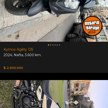
Kymco Agility 125
2024
,
Nafta
,
3.600 km.
$ 2.500.000