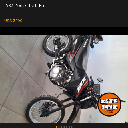
1993
,
Nafta
,
11.111 km.
U$S 3.100