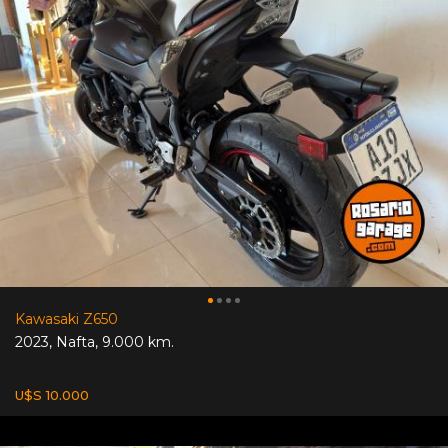
Kawasaki Z650
2023
,
Nafta
,
9.000 km.
U$S 10.000