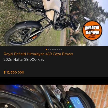
Royal Enfield Himalayan 450 Caza Brown
2025
,
Nafta
,
28.000 km.
$ 12.500.000