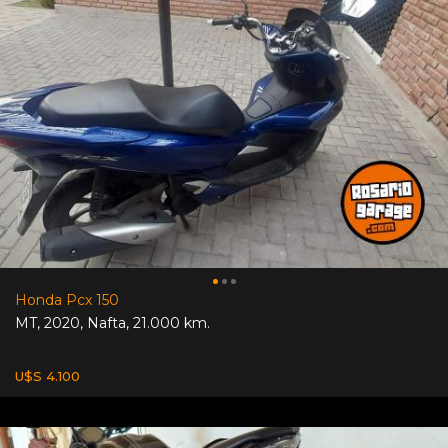
Honda Pcx 150
MT
,
2020
,
Nafta
,
21.000 km.
U$S 4.100