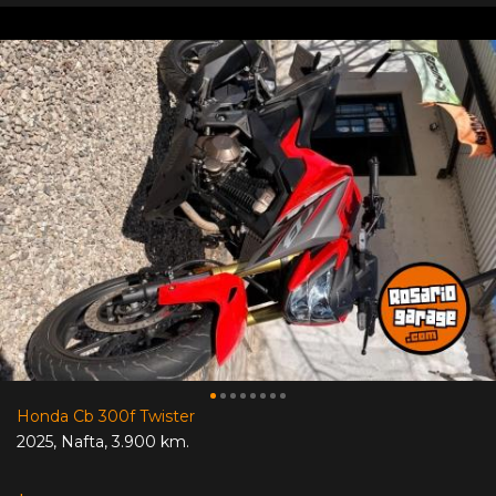
Honda Cb 300f Twister
2025
,
Nafta
,
3.900 km.