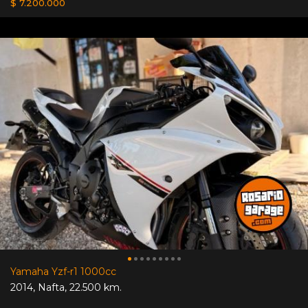
$ 7.200.000
Yamaha Yzf-r1 1000cc
2014
,
Nafta
,
22.500 km.