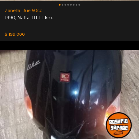
Zanella Due 50cc
1990
,
Nafta
,
111.111 km.
$ 199.000