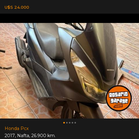
U$S 24.000
Honda Pcx
2017
,
Nafta
,
26.900 km.