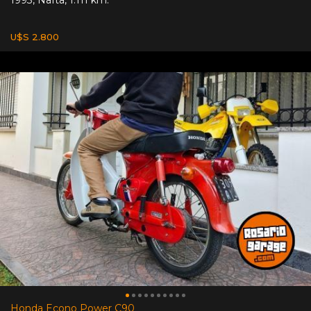
1993
,
Nafta
,
1.111 km.
U$S 2.800
Honda Econo Power C90