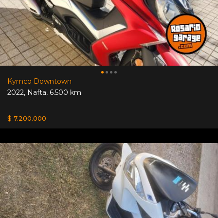
Kymco Downtown
2022
,
Nafta
,
6.500 km.
$ 7.200.000