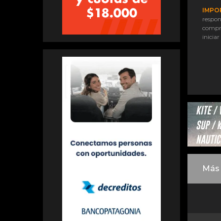
IMPO
respon
compr
iniciar
Más 