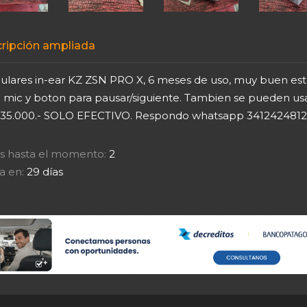
ripción ampliada
culares in-ear KZ ZSN PRO X, 6 meses de uso, muy buen est
e mic y boton para pausar/siguiente. Tambien se pueden us
$35.000.- SOLO EFECTIVO. Respondo whatsapp 3412424812
tas hasta el momento:
2
a en:
29 días