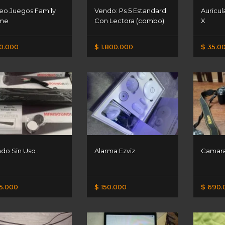
eo Juegos Family
Vendo: Ps 5 Estandard
Auricul
me
Con Lectora (combo)
X
0.000
$ 1.800.000
$ 35.0
do Sin Uso .
Alarma Ezviz
Camara
5.000
$ 150.000
$ 690.