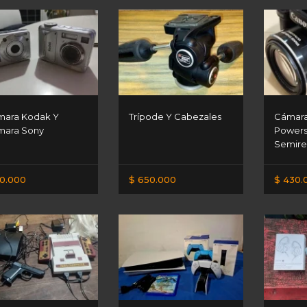
ara Kodak Y
Trípode Y Cabezales
Cámar
mara Sony
Powers
Semire
0.000
$ 650.000
$ 430.