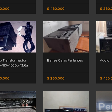
0.000
$ 480.000
$ 280.
o Transformador
Bafles Cajas Parlantes
Audio
v/110v 1500w 13,6a
0.000
$ 260.000
$ 450.