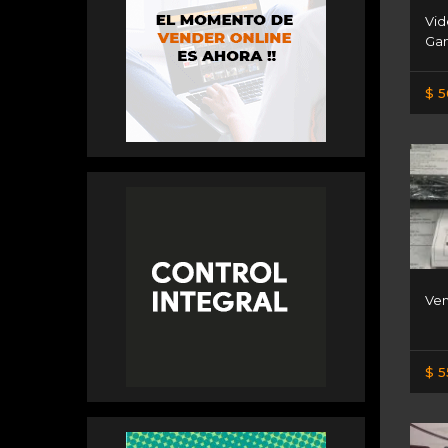
Vid
Ga
$ 5
Ven
$ 5