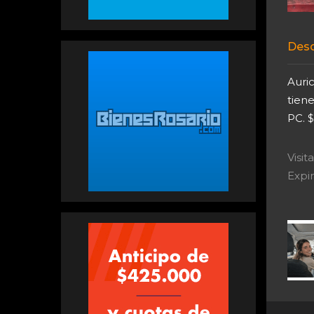
Desc
Auri
tien
PC. 
Visi
Expir