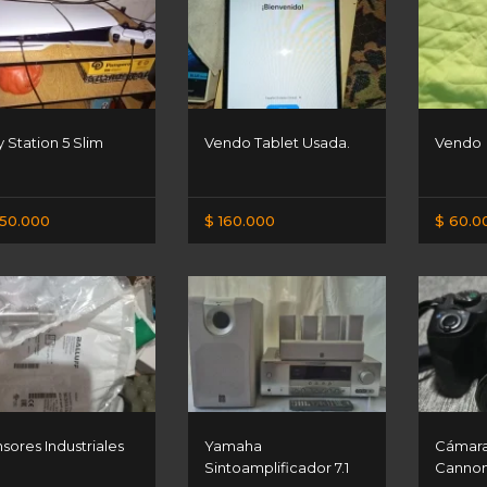
y Station 5 Slim
Vendo Tablet Usada.
Vendo
50.000
$ 160.000
$ 60.0
sores Industriales
Yamaha
Cámara
Sintoamplificador 7.1
Canno