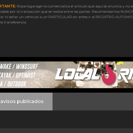
RTANTE:
Rosariogarage no comercializa el artículo que aquí se anuncia y no e
sable por la transacción que se realice entre las partes. Recomendamos NUNC
ar ni señar un vehículo a un PARTICULAR sin antes ir al REGISTRO AUTOM
 la transferencia.
avisos publicados