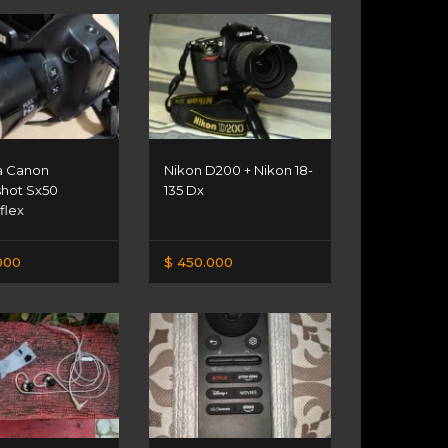
a Canon
Nikon D200 + Nikon 18-
hot Sx50
135 Dx
flex
000
$ 450.000