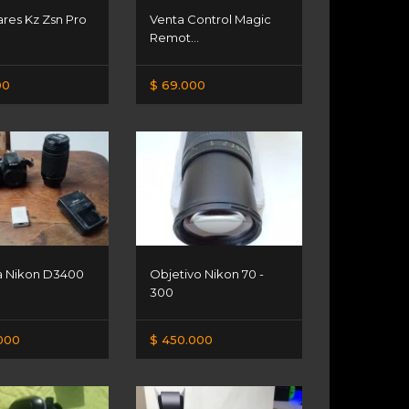
ares Kz Zsn Pro
Venta Control Magic
Remot...
00
$ 69.000
 Nikon D3400
Objetivo Nikon 70 -
300
000
$ 450.000