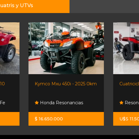
uatris y UTVs
Kymco Mxu 450i - 2025 0km
Cuatriciclo Honda Trx 420
Honda Resonancias
Resonancias Honda Su
$ 16.650.000
U$S 11.500