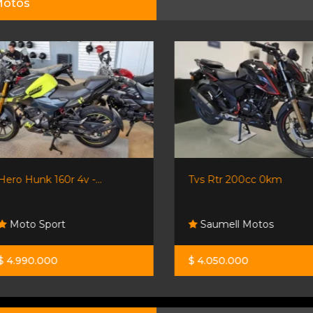
otos
Hero Hunk 160r 4v -...
Tvs Rtr 200cc 0km
Moto Sport
Saumell Motos
$ 4.990.000
$ 4.050.000