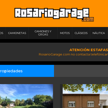
CAMIONES Y
IOS
CAMIONETAS
MOTOS
CLÁSICOS
NÁUTICA
GRÚAS
ATENCIÓN ESTAFAS
RosarioGarage.com no contacta telefónicam
ropiedades