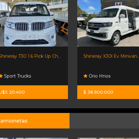
Shineray T30 1.6 Pick Up Ch...
Shineray X30l Ev Miniván..
Sport Trucks
Orio Hnos
U$S 20.400
$ 38.900.000
amionetas