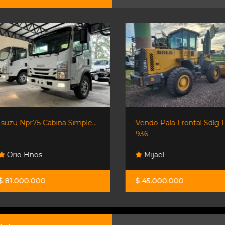
Isuzu Npr75 Cabina Simple...
Vendo Pala Frontal Sdlg 
936
Orio Hnos
Mijael
$ 81.000.000
$ 45.000.000