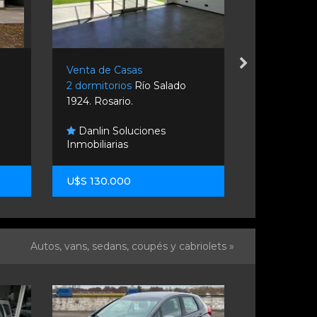
Venta de Casas
Venta de C
2 dormitorios
Río Salado
2 dormitori
1924. Rosario.
Rosario.
Danlin Soluciones
Inmobiliarias
Estudio 
U$S 130.000
U$S 45.00
Autos, vans, sedans, coupés y cabriolets »