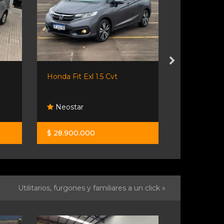
Honda Fit Exl 1.5 Cvt
Nissan Kick
Neostar
Tpr Auto
$ 28.900.000
$ 26.400.0
Utilitarios, furgones y familiares a un click »