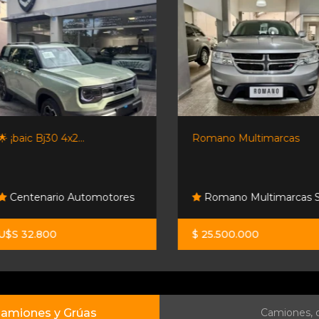
🌟 ¡baic Bj30 4x2...
Romano Multimarcas
Centenario Automotores
Romano Multimarcas S
U$S 32.800
$ 25.500.000
amiones y Grúas
Camiones, c