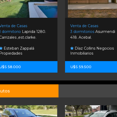
Venta de Casas
Venta de Casas
1 dormitorio
Laprida 1280.
3 dormitorios
Asurmendi
Carrizales ,est.clarke.
418. Acebal.
Esteban Zappalá
Díaz Collins Negocios
Propiedades
Inmobiliarios
U$S 58.000
U$S 59.500
utos