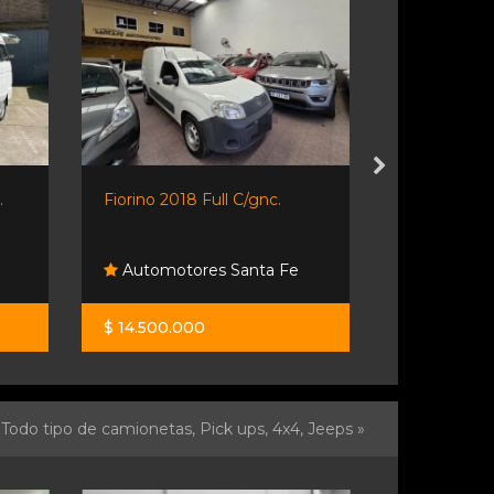
.
Fiorino 2018 Full C/gnc.
Kia Carnival 
Automotores Santa Fe
Neostar
$ 14.500.000
U$S 75.00
Todo tipo de camionetas, Pick ups, 4x4, Jeeps »