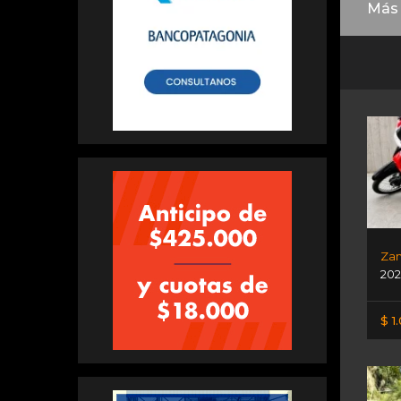
Más 
Zan
202
$ 1