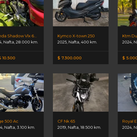
Honda Shadow Vlx 600 Deluxe
Kymco X-town 250
Ktm Du
4
,
Nafta
,
28.000 km.
2025
,
Nafta
,
400 km.
2024
,
N
 10.500
$ 7.300.000
$ 5.00
e 500 Ac
CF Nk 65
4
,
Nafta
,
3.100 km.
2019
,
Nafta
,
18.500 km.
2024
,
N