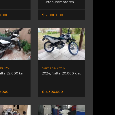
Tuttoautomotores
0.000
$ 2.000.000
Xr 125
Yamaha Xtz 125
afta
,
22.000 km.
2024
,
Nafta
,
20.000 km.
0.000
$ 4.300.000