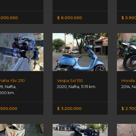
.000.000
$ 6.000.000
$ 5.90
aha Ybr 250
Vespa Sxl 150
Honda 
09
,
Nafta
,
2020
,
Nafta
,
11.111 km.
2014
,
N
000 km.
.500.000
$ 3.200.000
$ 2.70