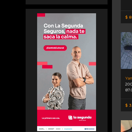
$ 8
Yam
20
87.
$ 3