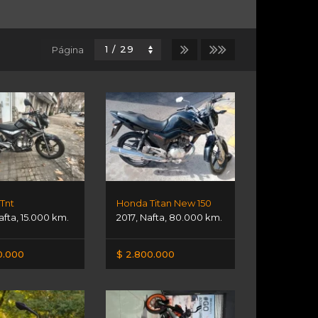
Página
 Tnt
Honda Titan New 150
afta
,
15.000 km.
2017
,
Nafta
,
80.000 km.
0.000
$ 2.800.000