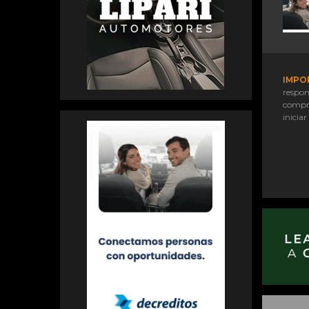
IMPO
respon
compr
iniciar