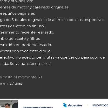
pamiento incluido:
fensas de motor y carenado originales.
brepuños originales.
go de 3 baúles originales de aluminio con sus respectivos
tes (los laterales sin uso!).
enimiento reciente realizado.
bio de aceite y filtros.
nsmisión en perfecto estado.
iertas con excelente dibujo.
 efectivo, no acepto permutas ya que vendo para subir de
drada. Se va transferida sí o sí.
tas hasta el momento:
21
a en:
27 días