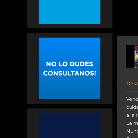
Desc
Vend
cuida
a la r
La m
Nunca