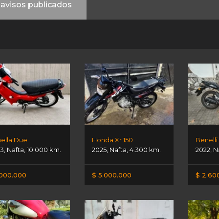
avisos publicados
ella Due
Honda Xr 150
Benelli
3
,
Nafta
,
10.000 km.
2025
,
Nafta
,
4.300 km.
2022
,
N
.000.000
$ 5.000.000
$ 2.60