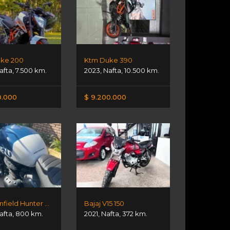
ke 200
Ktm Duke 390
afta
,
7.500 km.
2023
,
Nafta
,
10.500 km.
0.000
$ 9.200.000
Royal Enfield Hunter 350 Cc. Rebel Blue
Bajaj V15 150
afta
,
800 km.
2021
,
Nafta
,
372 km.