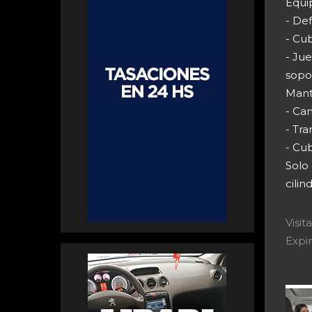
Equi
- De
- Cu
- Jue
sopor
Mant
- Cam
- Tra
- Cub
Solo
cilin
Visi
Expir