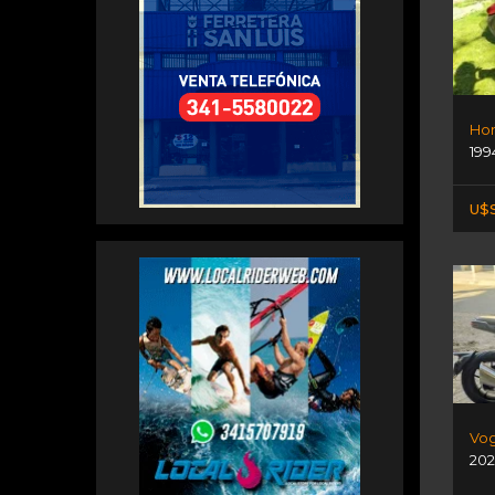
199
U$S
Vog
202