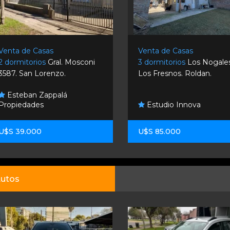
Venta de Casas
Venta de Casas
2 dormitorios
Gral. Mosconi
3 dormitorios
Los Nogale
3587. San Lorenzo.
Los Fresnos. Roldan.
Esteban Zappalá
Propiedades
Estudio Innova
U$S 39.000
U$S 85.000
utos