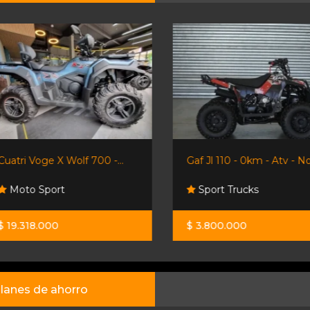
Cuatri Voge X Wolf 700 -...
Gaf Jl 110 - 0km - Atv - No.
Moto Sport
Sport Trucks
$ 19.318.000
$ 3.800.000
lanes de ahorro