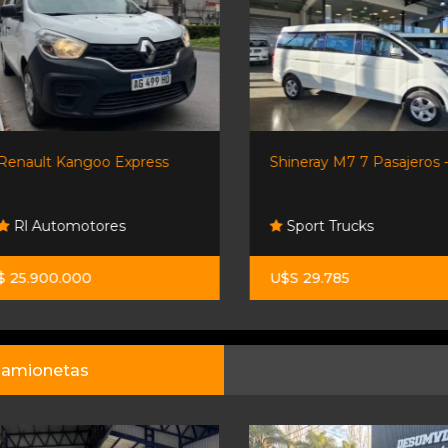
Renault Kangoo Express
Shineray M7 7 Pasajeros -.
Rl Automotores
Sport Trucks
$ 25.900.000
U$S 29.785
amionetas