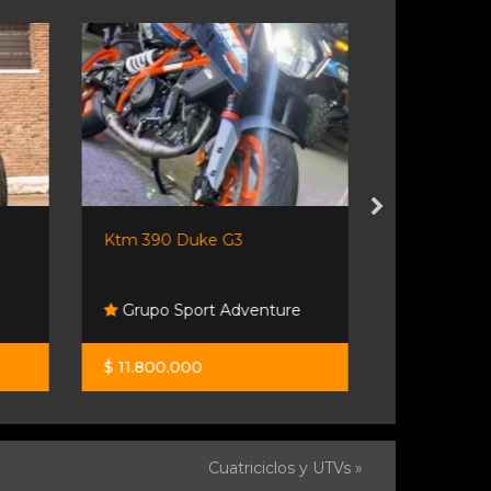
Ktm 390 Duke G3
Cfmoto Clx
2023...
Grupo Sport Adventure
Santino 
$ 11.800.000
$ 11.500.00
Cuatriciclos y UTVs »