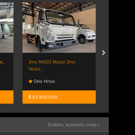
...
Jmc N900 Motor Jmc
Vendo Pala 
Isuzu...
936
Orio Hnos
Mijael
$ 63.900.000
$ 45.000.0
Enduro, scooters, cross »