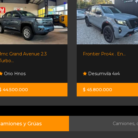
Jmc Grand Avenue 2.3
Frontier Pro4x . En...
Turbo...
Orio Hnos
Desumvila 4x4
$ 44.500.000
$ 45.800.000
amiones y Grúas
Camiones, c