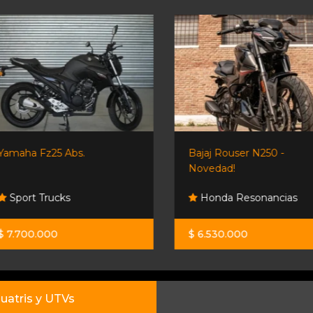
Yamaha Fz25 Abs.
Bajaj Rouser N250 -
Novedad!
Sport Trucks
Honda Resonancias
$ 7.700.000
$ 6.530.000
uatris y UTVs