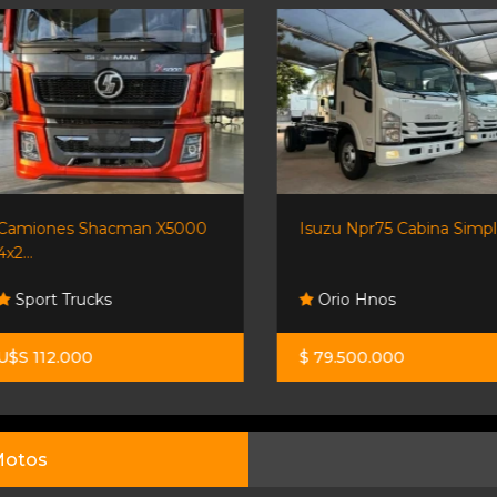
Camiones Shacman X5000
Isuzu Npr75 Cabina Simple
4x2...
Sport Trucks
Orio Hnos
U$S 112.000
$ 79.500.000
otos