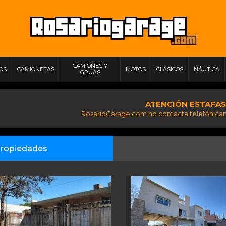
CAMIONES Y
IOS
CAMIONETAS
MOTOS
CLÁSICOS
NÁUTICA
GRÚAS
ATENCIÓN ESTAFAS
RosarioGarage.com no contacta telefónicam
ropiedades