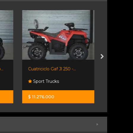
..
Cuatriciclo Gaf Jl 250 -...
Cuatri Voge 
Sport Trucks
Moto Spo
$ 11.276.000
$ 18.768.0
»