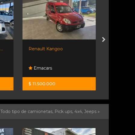
..
Renault Kangoo
Renault Ka
Emacars
EvoluciÓ
$ 11.500.000
$ 29.000.0
Todo tipo de camionetas, Pick ups, 4x4, Jeeps »