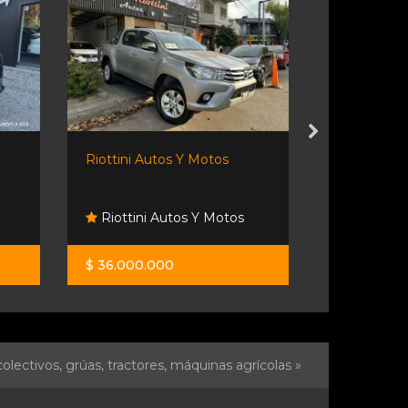
Riottini Autos Y Motos
Ford Ranger 
Riottini Autos Y Motos
Viso Aut
$ 36.000.000
$ 38.000.0
olectivos, grúas, tractores, máquinas agrícolas »