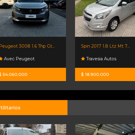
Peugeot 3008 1.6 Thp Gt...
Spin 2017 1.8 Ltz Mt 7...
Avec Peugeot
Travesia Autos
$ 54.060.000
$ 18.900.000
tilitarios