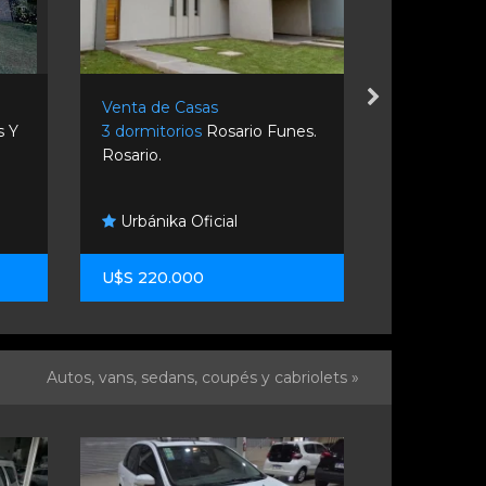
Venta de Casas
Venta de C
s Y
3 dormitorios
Rosario Funes.
2 dormitori
Rosario.
Rosario.
Urbánika Oficial
Century 
U$S 220.000
U$S 45.00
Autos, vans, sedans, coupés y cabriolets »