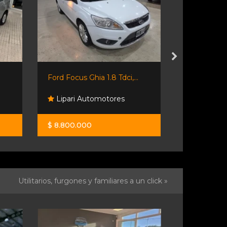
Ford Focus Ghia 1.8 Tdci,...
Toyota Coro
Lipari Automotores
Fm Moto
$ 8.800.000
$ 26.500.0
Utilitarios, furgones y familiares a un click »