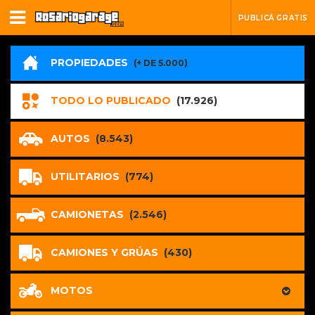
PUBLICÁ GRATIS
PROPIEDADES
(+ DE 5.000)
TODO LO PUBLICADO
(17.926)
AUTOS
(8.543)
UTILITARIOS
(774)
CAMIONETAS
(2.546)
CAMIONES Y GRÚAS
(430)
MOTOS