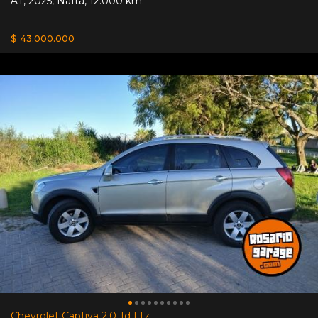
AT
,
2025
,
Nafta
,
12.000 km.
$ 43.000.000
Chevrolet Captiva 2.0 Td Ltz