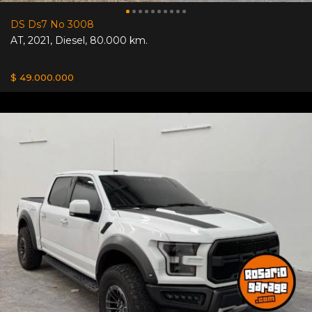
DS Ds7 No 3008
AT
,
2021
,
Diesel
,
80.000 km.
$ 49.000.000