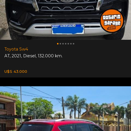
Toyota Sw4
AT
,
2021
,
Diesel
,
132.000 km.
U$S 43.000