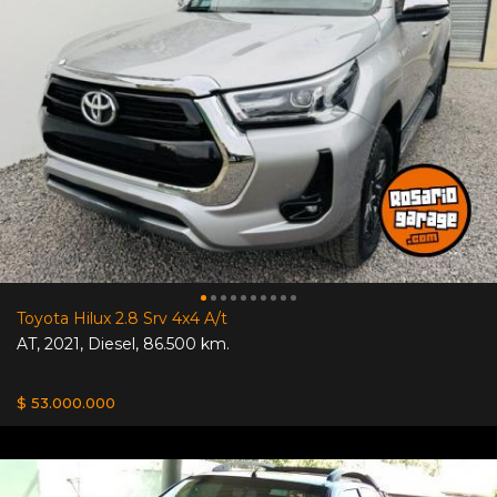
Toyota Hilux 2.8 Srv 4x4 A/t
AT
,
2021
,
Diesel
,
86.500 km.
$ 53.000.000