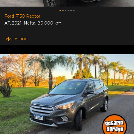
Ford F150 Raptor
AT
,
2021
,
Nafta
,
80.000 km.
U$S 75.000