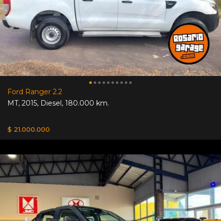
Ford Ranger 2.2
MT
,
2015
,
Diesel
,
180.000 km.
$ 21.000.000