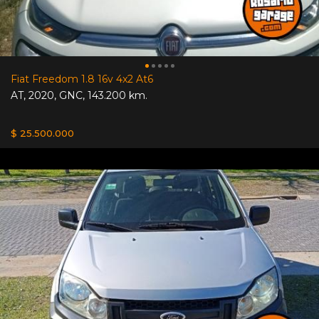
Fiat Freedom 1.8 16v 4x2 At6
AT
,
2020
,
GNC
,
143.200 km.
$ 25.500.000