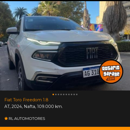
Fiat Toro Freedom 1.8
AT
,
2024
,
Nafta
,
109.000 km.
RL AUTOMOTORES