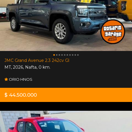
JMC Grand Avenue 2.3 242cv Gl
MT
,
2026
,
Nafta
,
0 km.
ORIO HNOS
$ 44.500.000