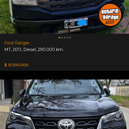
Ford Ranger
MT
,
2011
,
Diesel
,
290.000 km.
$ 15.500.000