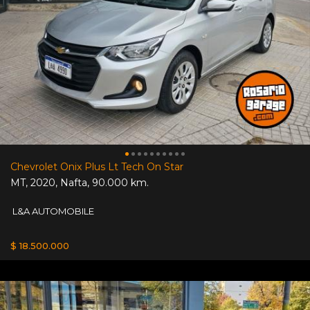
Chevrolet Onix Plus Lt Tech On Star
MT
,
2020
,
Nafta
,
90.000 km.
L&A AUTOMOBILE
$ 18.500.000