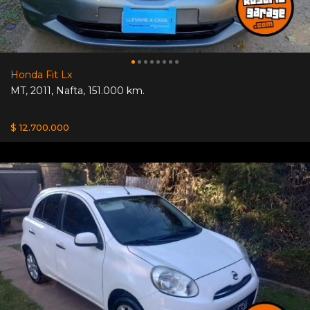
Honda Fit Lx
MT
,
2011
,
Nafta
,
151.000 km.
$ 12.700.000