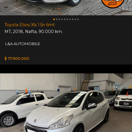
Toyota Etios Xls 1.5n 6mt
MT
,
2018
,
Nafta
,
90.000 km.
L&A AUTOMOBILE
$ 17.900.000