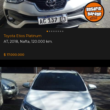
Toyota Etios Platinum
AT
,
2018
,
Nafta
,
120.000 km.
$ 17.000.000