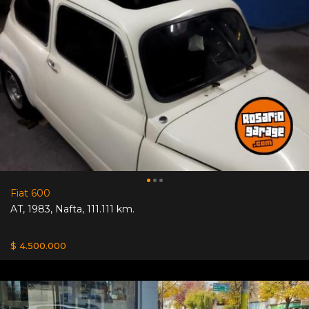
Fiat 600
AT
,
1983
,
Nafta
,
111.111 km.
$ 4.500.000