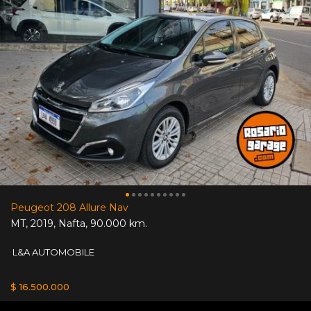
Peugeot 208 Allure Nav
MT
,
2019
,
Nafta
,
90.000 km.
L&A AUTOMOBILE
$ 16.500.000