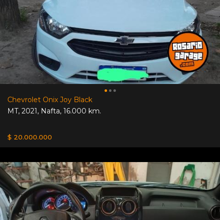
Chevrolet Onix Joy Black
MT
,
2021
,
Nafta
,
16.000 km.
$ 20.000.000