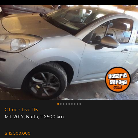
Citroen Live 115
MT
,
2017
,
Nafta
,
116.500 km.
$ 15.500.000