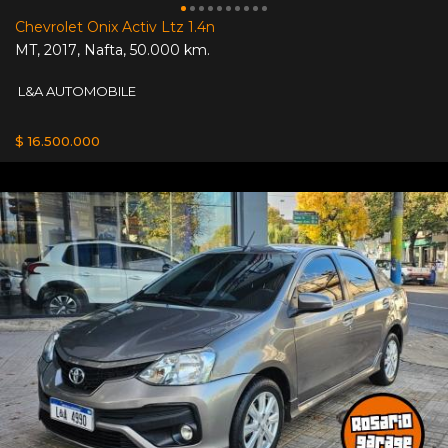
Chevrolet Onix Activ Ltz 1.4n
MT
,
2017
,
Nafta
,
50.000 km.
L&A AUTOMOBILE
$ 16.500.000