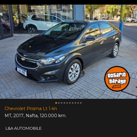
Chevrolet Prisma Lt 1.4n
MT
,
2017
,
Nafta
,
120.000 km.
L&A AUTOMOBILE