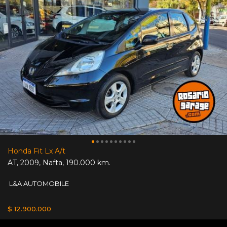
Honda Fit Lx A/t
AT
,
2009
,
Nafta
,
190.000 km.
L&A AUTOMOBILE
$ 12.900.000