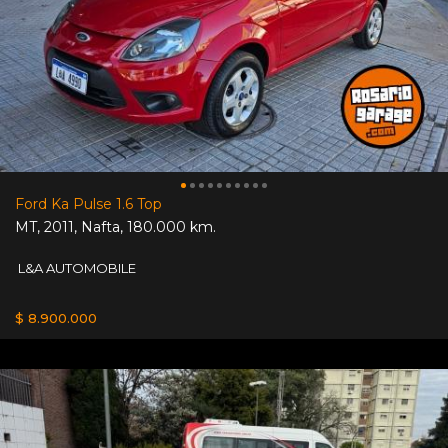
Ford Ka Pulse 1.6 Top
MT
,
2011
,
Nafta
,
180.000 km.
L&A AUTOMOBILE
$ 8.900.000