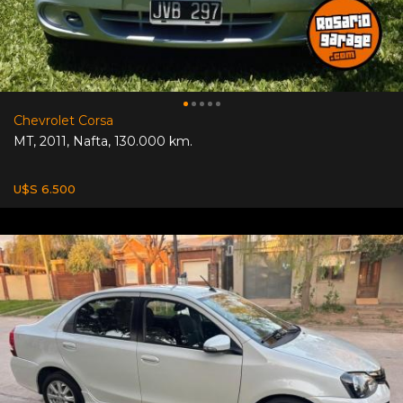
Chevrolet Corsa
MT
,
2011
,
Nafta
,
130.000 km.
U$S 6.500