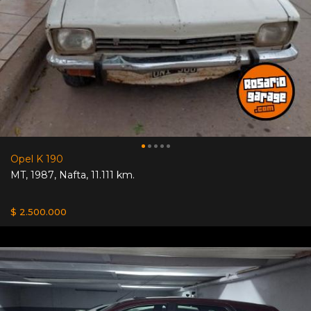
Opel K 190
MT
,
1987
,
Nafta
,
11.111 km.
$ 2.500.000