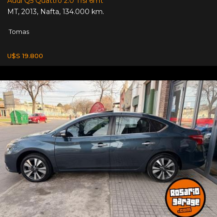
Audi Q5 Quattro 2.0 Tfsi 6mt
MT
,
2013
,
Nafta
,
134.000 km.
Tomas
U$S 19.800