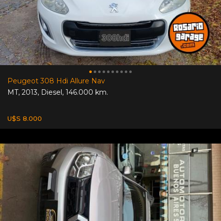
Peugeot 308 Hdi Allure Nav
MT
,
2013
,
Diesel
,
146.000 km.
U$S 8.000