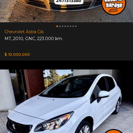
Chevrolet Astra Gls
MT
,
2010
,
GNC
,
223.000 km.
$ 10.000.000