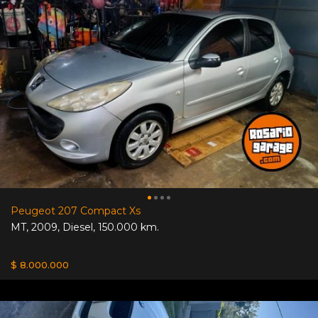
Peugeot 207 Compact Xs
MT
,
2009
,
Diesel
,
150.000 km.
$ 8.000.000