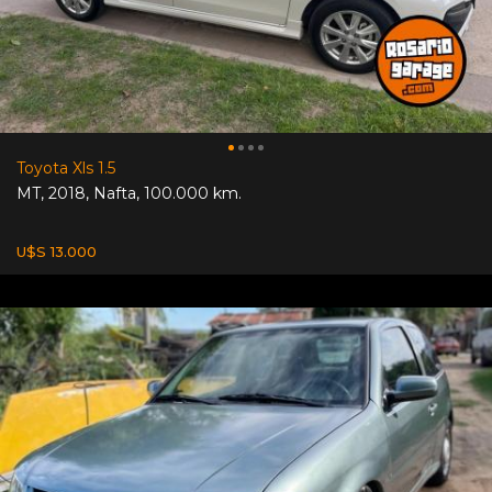
Toyota Xls 1.5
MT
,
2018
,
Nafta
,
100.000 km.
U$S 13.000