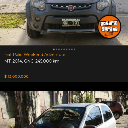
Fiat Palio Weekend Adventure
MT
,
2014
,
GNC
,
245.000 km.
$ 13.000.000