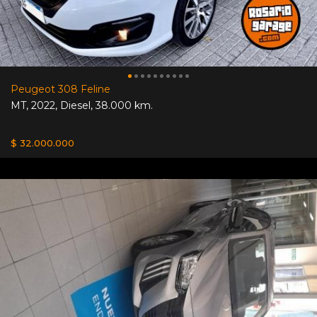
Peugeot 308 Feline
MT
,
2022
,
Diesel
,
38.000 km.
$ 32.000.000