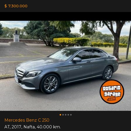
$ 7.300.000
Mercedes Benz C 250
AT
,
2017
,
Nafta
,
40.000 km.