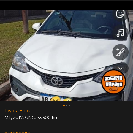
Toyota Etios
MT
,
2017
,
GNC
,
73.500 km.