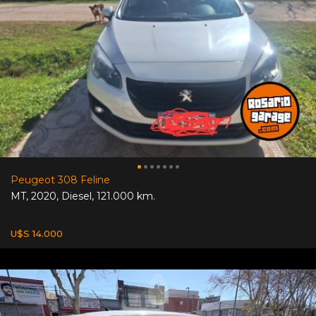
Peugeot 308 Feline
MT
,
2020
,
Diesel
,
121.000 km.
U$S 14.000