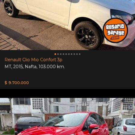
Renault Clio Mio Confort 3p
MT
,
2015
,
Nafta
,
103.000 km.
$ 9.700.000