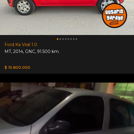
Ford Ka Viral 1.0
MT
,
2014
,
GNC
,
91.500 km.
$ 10.800.000