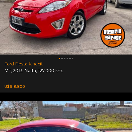
Ford Fiesta Kinecit
MT
,
2013
,
Nafta
,
127.000 km.
U$S 9.800