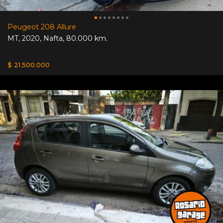
Peugeot 208 Allure
MT
,
2020
,
Nafta
,
80.000 km.
$ 21.500.000