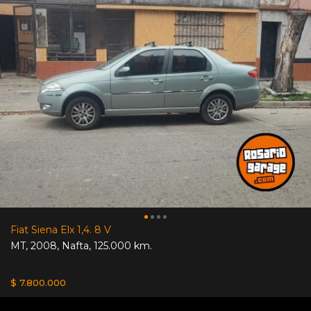
Fiat Siena Elx 1,4. 8 V
MT
,
2008
,
Nafta
,
125.000 km.
$ 7.800.000