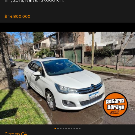
MT
,
2016
,
Nafta
,
157.000 km.
$ 14.800.000
Citroen C4