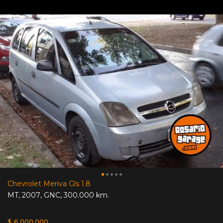
Chevrolet Meriva Gls 1.8
MT
,
2007
,
GNC
,
300.000 km.
$ 6.000.000