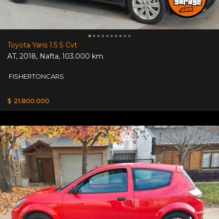
Toyota Yaris 1.5 S Cvt
AT
,
2018
,
Nafta
,
103.000 km.
FISHERTONCARS
$ 21.800.000