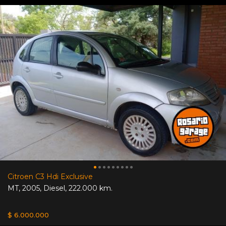
Citroen C3 Hdi Exclusive
MT
,
2005
,
Diesel
,
222.000 km.
$ 6.000.000