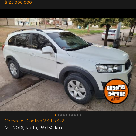
$ 25.000.000
Chevrolet Captiva 2.4 Ls 4x2
MT
,
2016
,
Nafta
,
159.150 km.