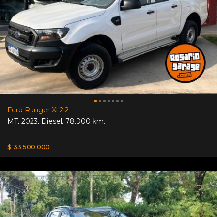
Ford Ranger Xl 2.2
MT
,
2023
,
Diesel
,
78.000 km.
$ 33.500.000