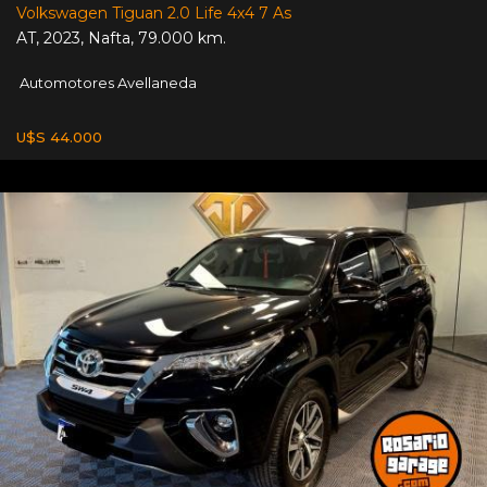
Volkswagen Tiguan 2.0 Life 4x4 7 As
AT
,
2023
,
Nafta
,
79.000 km.
Automotores Avellaneda
U$S 44.000