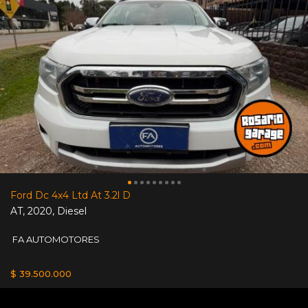
Ford Dc 4x4 Ltd At 3.2l D
AT
,
2020
,
Diesel
FA AUTOMOTORES
$ 39.500.000