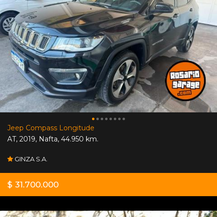
Jeep Compass Longitude
AT
,
2019
,
Nafta
,
44.950 km.
GINZA S.A.
$ 31.700.000