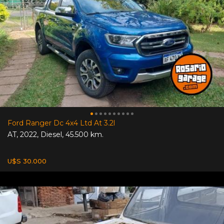
Ford Ranger Dc 4x4 Ltd At 3.2l
AT
,
2022
,
Diesel
,
45.500 km.
U$S 30.000