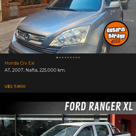
Honda Crv Exl
AT
,
2007
,
Nafta
,
225.000 km.
U$S 11.800