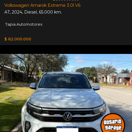
Volkswagen Amarok Extreme 3.0l V6
AT
,
2024
,
Diesel
,
65.000 km.
Tapia Automotores
$ 62.000.000