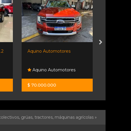
.2
Aquino Automotores
Amarok 2017
Aquino Automotores
Travesia 
$ 70.000.000
$ 34.900.0
olectivos, grúas, tractores, máquinas agrícolas »