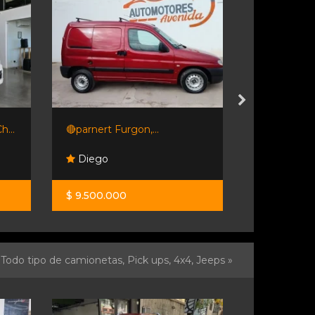
h...
🔴parnert Furgon,...
Peugeot Ex
Diego
Emacars
$ 9.500.000
U$S 19.000
Todo tipo de camionetas, Pick ups, 4x4, Jeeps »