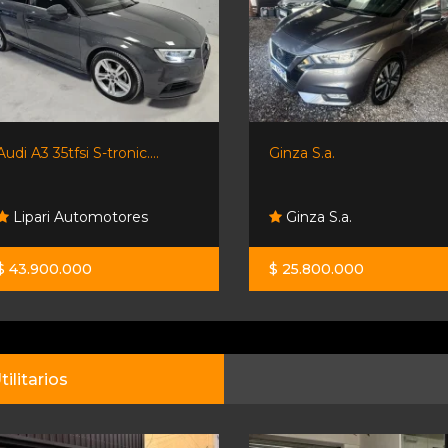
Audi A3 35tfsi S-tronic....
Ginza S.a.
Lipari Automotores
Ginza S.a.
$ 43.900.000
$ 25.800.000
tilitarios