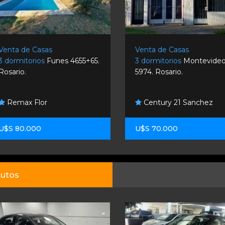
Venta de Casas
Venta de Casas
3 dormitorios
Funes 4655+65.
3 dormitorios
Montevide
Rosario.
5974. Rosario.
Remax Flor
Century 21 Sanchez
U$S 80.000
U$S 70.000
utos