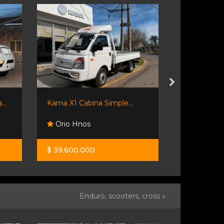
..
Kama X1 Cabina Simple...
Semiremolq
Orio Hnos
Emacars
$ 39.600.000
$ 25.000.0
Enduro, scooters, cross »