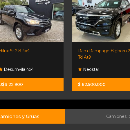
Hilux Sr 2.8 4x4 ....
Ram Rampage Bighorn 2
Td At9
Desumvila 4x4
Neostar
U$S 22.900
$ 62.500.000
amiones y Grúas
Camiones, c