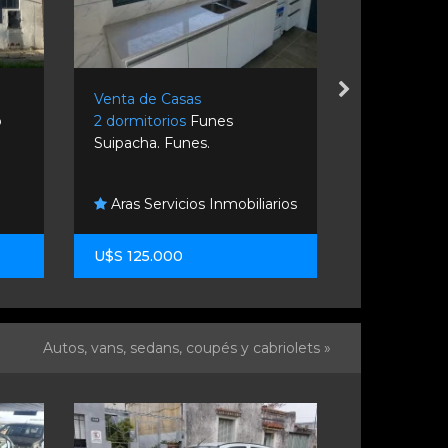
Venta de Casas
Venta de C
o
2 dormitorios
Funes
4 dormitor
Suipacha. Funes.
Venta Casa I
Bruno Ca
Aras Servicios Inmobiliarios
Propiedade
U$S 125.000
U$S 165.00
Autos, vans, sedans, coupés y cabriolets »