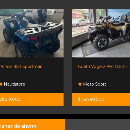
Polaris 850 Sportman...
Cuatri Voge X Wolf 550 -...
Nautistore
Moto Sport
U$S 9.000
$ 18.768.000
lanes de ahorro