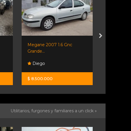
Megane 2007 1.6 Gnc
Volkswagen
Grande...
Pesado C
Diego
Volkswage
$ 8.500.000
$ 43.400.0
Utilitarios, furgones y familiares a un click »