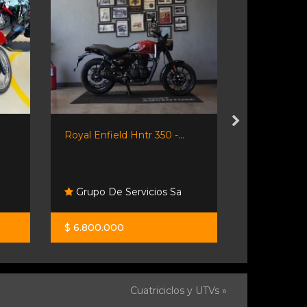
Royal Enfield Hntr 350 -...
Keller Mirac
Grupo De Servicios Sa
Moto Spo
$ 6.800.000
$ 2.576.00
Cuatriciclos y UTVs »