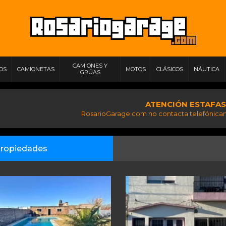
CAMIONES Y
IOS
CAMIONETAS
MOTOS
CLÁSICOS
NÁUTICA
GRÚAS
ATENCIÓN ESTAFAS
RosarioGarage.com no contacta telefónicam
ropiedades