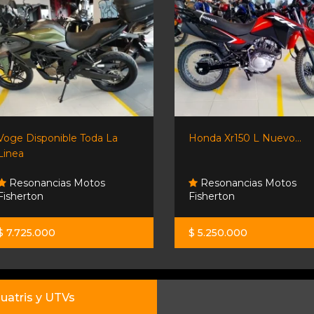
Voge Disponible Toda La
Honda Xr150 L Nuevo...
Linea
Resonancias Motos
Resonancias Motos
Fisherton
Fisherton
$ 7.725.000
$ 5.250.000
uatris y UTVs