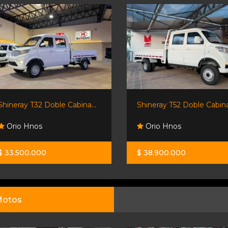
Shineray T32 Doble Cabina...
Shineray T52 Doble Cabina.
Orio Hnos
Orio Hnos
$ 33.500.000
$ 38.900.000
otos