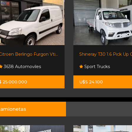
Citroen Berlingo Furgon Vti...
Shineray T30 1.6 Pick Up C
3638 Automoviles
Sport Trucks
$ 25.000.000
U$S 24.100
amionetas