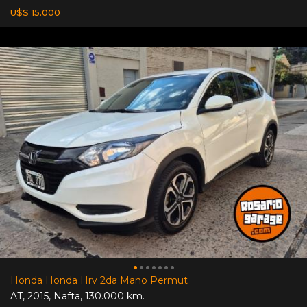
U$S 15.000
Honda Honda Hrv 2da Mano Permut
AT
,
2015
,
Nafta
,
130.000 km.