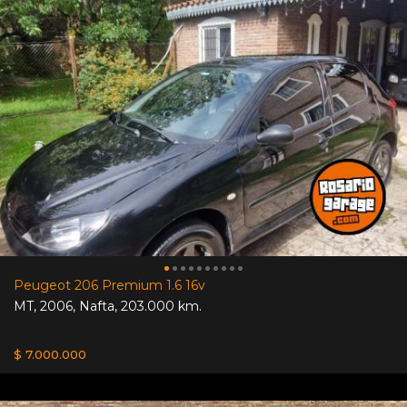
Peugeot 206 Premium 1.6 16v
MT
,
2006
,
Nafta
,
203.000 km.
$ 7.000.000