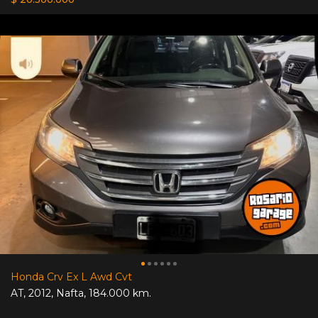
Honda Crv Ex L Awd Cvt
AT
,
2012
,
Nafta
,
184.000 km.