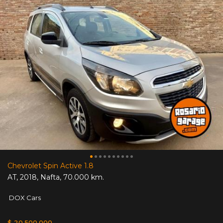
Chevrolet Spin Active 1.8
AT
,
2018
,
Nafta
,
70.000 km.
DOX Cars
$ 20.500.000