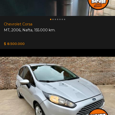
Chevrolet Corsa
MT
,
2006
,
Nafta
,
155.000 km.
$ 8.500.000