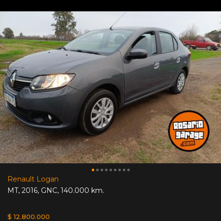
Renault Logan
MT
,
2016
,
GNC
,
140.000 km.
$ 12.800.000