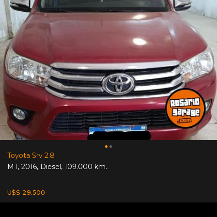
Toyota Srv 2.8
MT
,
2016
,
Diesel
,
109.000 km.
U$S 29.500