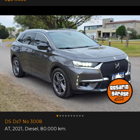
DS Ds7 No 3008
AT
,
2021
,
Diesel
,
80.000 km.