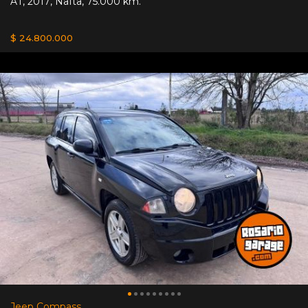
AT
,
2017
,
Nafta
,
75.000 km.
$ 24.800.000
Jeep Compass