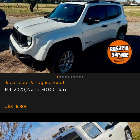
Jeep Jeep Renegade Sport
MT
,
2020
,
Nafta
,
60.000 km.
U$S 16.900