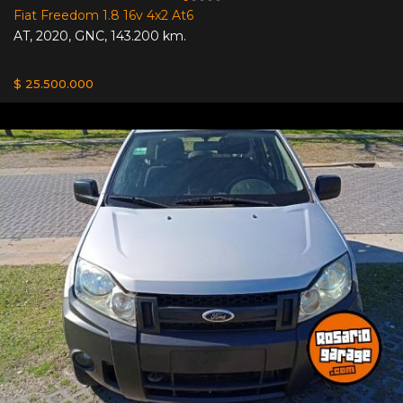
Fiat Freedom 1.8 16v 4x2 At6
AT
,
2020
,
GNC
,
143.200 km.
$ 25.500.000