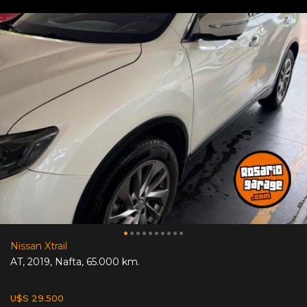
Nissan Xtrail
AT
,
2019
,
Nafta
,
65.000 km.
U$S 29.500