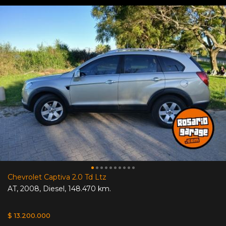
Chevrolet Captiva 2.0 Td Ltz
AT
,
2008
,
Diesel
,
148.470 km.
$ 13.200.000