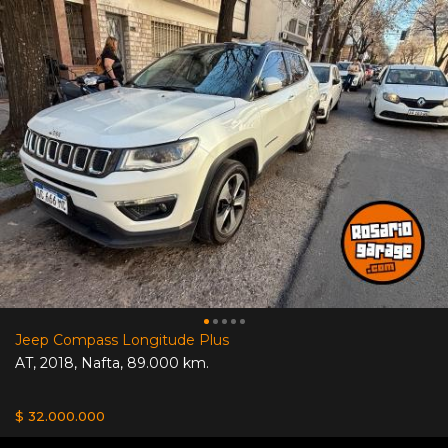
Jeep Compass Longitude Plus
AT
,
2018
,
Nafta
,
89.000 km.
$ 32.000.000