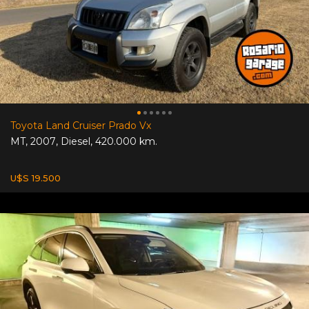
Toyota Land Cruiser Prado Vx
MT
,
2007
,
Diesel
,
420.000 km.
U$S 19.500