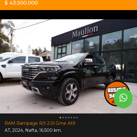
$ 43.500.000
RAM Rampage R/t 2.0l Gme At9
AT
,
2024
,
Nafta
,
16.500 km.