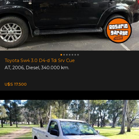
Toyota Sw4 3.0 D4-d Tdi Srv Cue
AT
,
2006
,
Diesel
,
340.000 km.
U$S 17.500