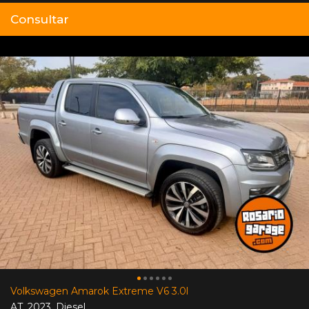
Consultar
Volkswagen Amarok Extreme V6 3.0l
AT
,
2023
,
Diesel