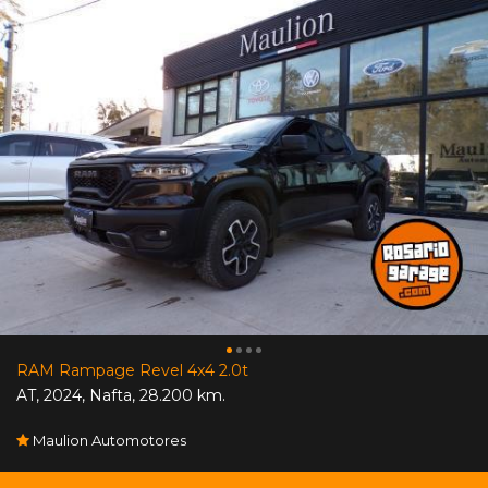
RAM Rampage Revel 4x4 2.0t
AT
,
2024
,
Nafta
,
28.200 km.
Maulion Automotores