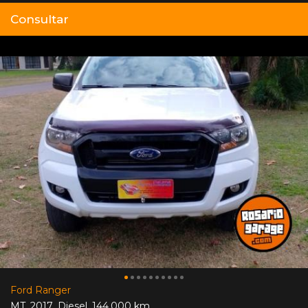
Consultar
Ford Ranger
MT
,
2017
,
Diesel
,
144.000 km.