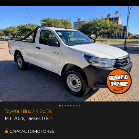
Toyota Hilux 2.4 Sc Dx
MT
,
2026
,
Diesel
,
0 km.
CAPA AUTOMOTORES