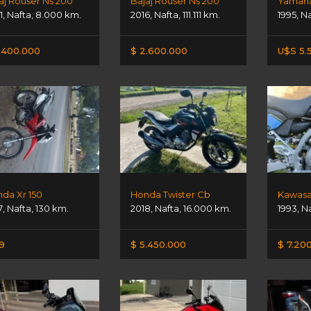
aj Rouser Ns 200
Bajaj Rouser Ns 200
Yamaha
1
,
Nafta
,
8.000 km.
2016
,
Nafta
,
111.111 km.
1995
,
Na
.400.000
$ 2.600.000
U$S 5.
da Xr 150
Honda Twister Cb
Kawasak
7
,
Nafta
,
130 km.
2018
,
Nafta
,
16.000 km.
1993
,
N
9
$ 5.450.000
$ 7.20