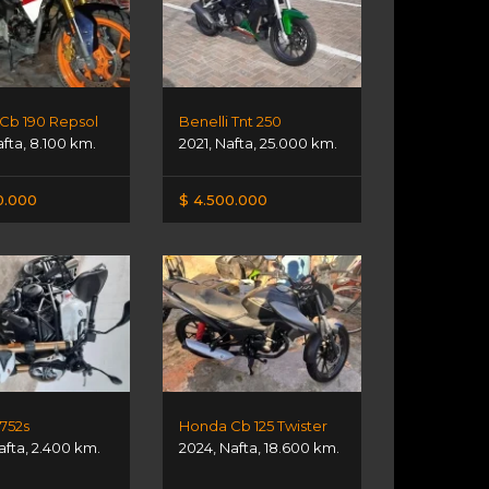
Cb 190 Repsol
Benelli Tnt 250
afta
,
8.100 km.
2021
,
Nafta
,
25.000 km.
0.000
$ 4.500.000
 752s
Honda Cb 125 Twister
afta
,
2.400 km.
2024
,
Nafta
,
18.600 km.