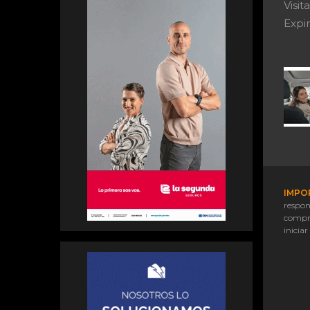
Visi
Expir
IMPO
respon
compr
iniciar