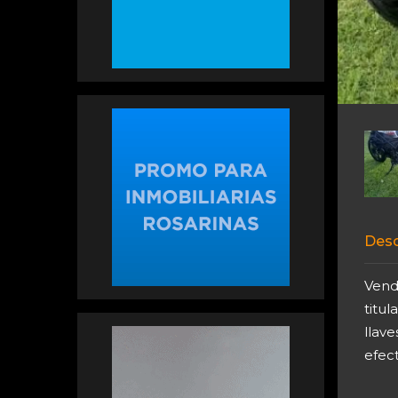
Desc
Vend
titul
llav
efect