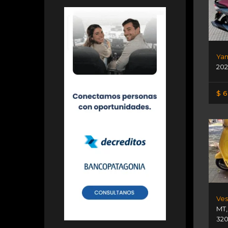
202
$ 6
Ves
MT
320