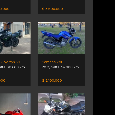
00.000
$ 3.600.000
ki Versys 650
Yamaha Ybr
afta
,
30.600 km.
2012
,
Nafta
,
54.000 km.
.000
$ 2.100.000