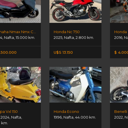
Yamaha Nmax Nmx Connect
Honda Nc 750
Honda 
4
,
Nafta
,
15.000 km.
2025
,
Nafta
,
2.800 km.
2016
,
N
.500.000
U$S 13.150
$ 4.00
pa Vxl 150
Honda Econo
Benelli
,
2024
,
Nafta
,
1996
,
Nafta
,
44.000 km.
2022
,
N
 km.