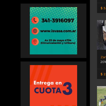
$ 5
Zan
201
$ 2