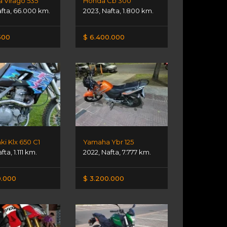
 Virago 535
Honda Cb 300
fta
,
66.000 km.
2023
,
Nafta
,
1.800 km.
500
$ 6.400.000
i Klx 650 C1
Yamaha Ybr 125
afta
,
1.111 km.
2022
,
Nafta
,
7.777 km.
0.000
$ 3.200.000