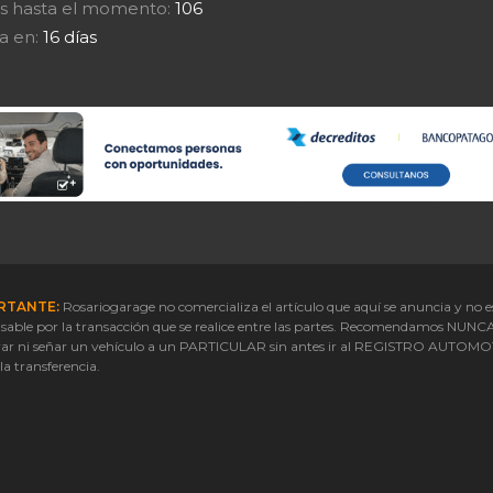
tas hasta el momento:
106
a en:
16 días
RTANTE:
Rosariogarage no comercializa el artículo que aquí se anuncia y no e
sable por la transacción que se realice entre las partes. Recomendamos NUNC
ar ni señar un vehículo a un PARTICULAR sin antes ir al REGISTRO AUTOM
 la transferencia.