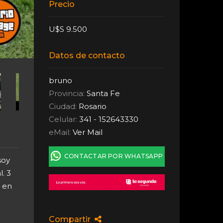
Precio
U$S 9.500
Datos de contacto
bruno
Provincia:
Santa Fe
Ciudad:
Rosario
Celular:
341 - 152643330
eMail:
Ver Mail
CONTACTAR POR WHATSAPP
soy
l. 3
e en
Compartir