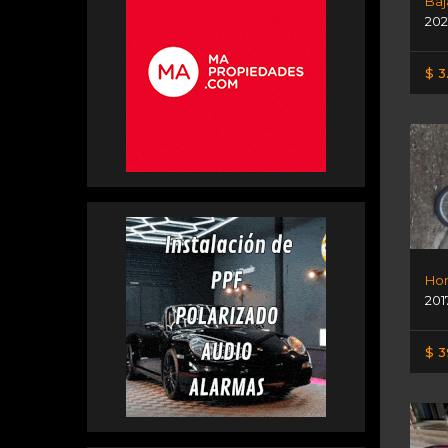
Baj
202
$ 3
Hon
201
$ 3