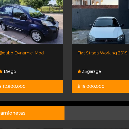
🔴qubo Dynamic, Mod...
Fiat Strada Working 2019
Diego
33garage
$ 12.900.000
$ 19.000.000
amionetas