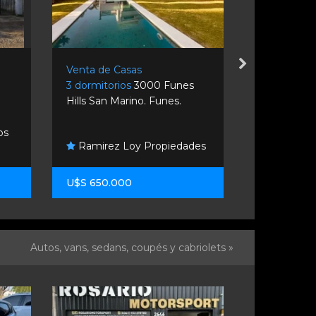
Venta de Casas
Venta de C
3 dormitorios
3000 Funes
2 dormitori
Hills San Marino. Funes.
Rosario.
os
Ramirez Loy Propiedades
Remax Co
U$S 650.000
U$S 60.00
Autos, vans, sedans, coupés y cabriolets »