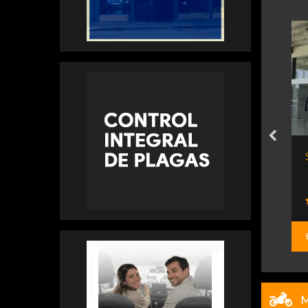
 L 190cv C/s...
Jmc N 900 Nueva Cabina...
Orio Hnos
$ 63.900.000
M