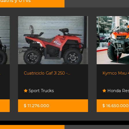
uatris y UTVs
Cuatriciclo Gaf Jl 250 -...
Kymco Mxu 450i - 2025 
Sport Trucks
Honda Resonancias
$ 11.276.000
$ 16.650.000