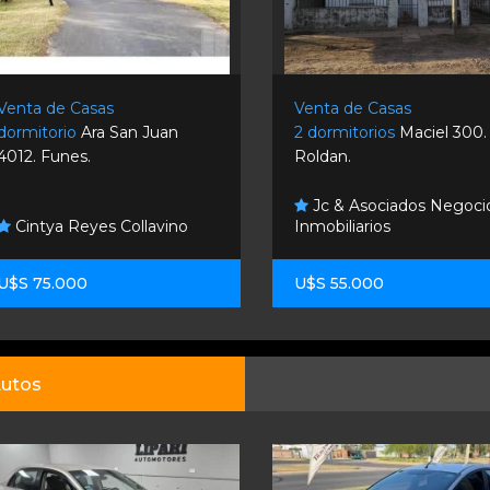
Venta de Casas
Venta de Casas
dormitorio
Ara San Juan
2 dormitorios
Maciel 300.
4012. Funes.
Roldan.
Jc & Asociados Negoci
Cintya Reyes Collavino
Inmobiliarios
U$S 75.000
U$S 55.000
utos