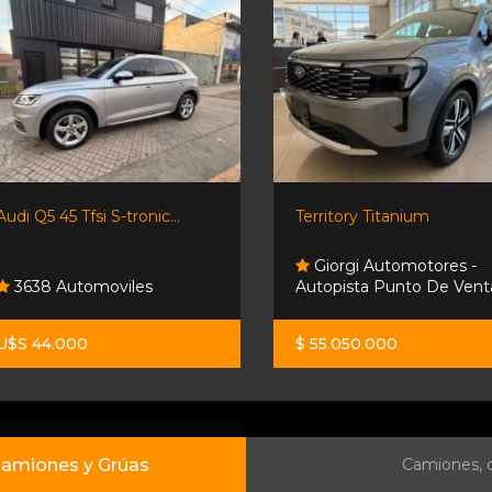
Audi Q5 45 Tfsi S-tronic...
Territory Titanium
Giorgi Automotores -
3638 Automoviles
Autopista Punto De Vent
U$S 44.000
$ 55.050.000
amiones y Grúas
Camiones, c