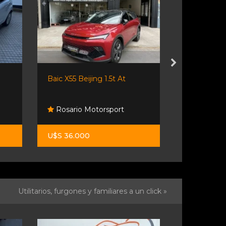
Baic X55 Beijing 1.5t At
Volkswagen G
Rosario Motorsport
Rosario 
U$S 36.000
$ 26.800.0
Utilitarios, furgones y familiares a un click »