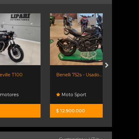
Benelli 752s - Usado...
Ktm 390 Ad
Moto Sport
Desumvil
$ 12.900.000
U$S 6.200