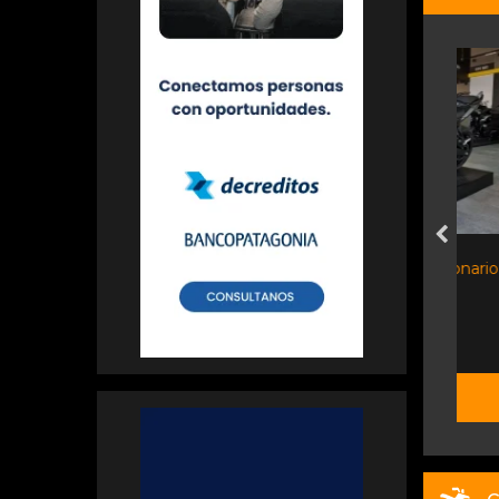
Voge 525 R - Concesionario...
Moto Sport
$ 10.200.000