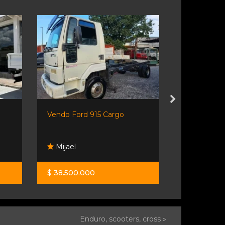
Vendo Ford 915 Cargo
Isuzu Nqr90
Mijael
Orio Hno
$ 38.500.000
$ 88.700.0
Enduro, scooters, cross »