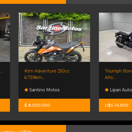
Ktm Adventure 250cc
Triumph Boneville T100
6.739km...
Año...
Santino Motos
Lipari Automotores
$ 8.000.000
U$S 14.900