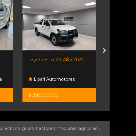
Toyota Hilux 2.4 AÑo 2022...
Riottini Au
a
Lipari Automotores
Riottini 
$ 39.900.000
$ 24.500.0
olectivos, grúas, tractores, máquinas agrícolas »