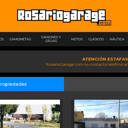
CAMIONES Y
IOS
CAMIONETAS
MOTOS
CLÁSICOS
NÁUTICA
GRÚAS
ATENCIÓN ESTAFAS
RosarioGarage.com no contacta telefónicam
ropiedades