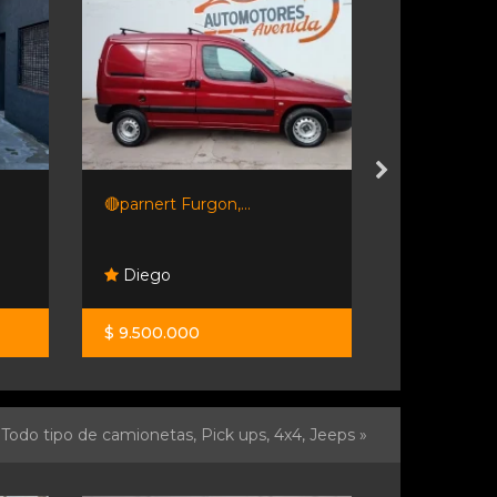
🔴parnert Furgon,...
Renault Ka
Diego
Rl Autom
$ 9.500.000
$ 25.900.0
Todo tipo de camionetas, Pick ups, 4x4, Jeeps »