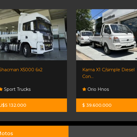
Shacman X5000 6x2
Kama X1 C/simple Diesel
Con...
Sport Trucks
Orio Hnos
U$S 132.000
$ 39.600.000
otos