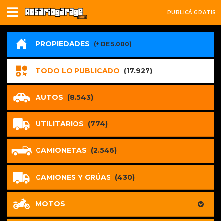
PUBLICÁ GRATIS
PROPIEDADES
(+ DE 5.000)
TODO LO PUBLICADO
(17.927)
AUTOS
(8.543)
UTILITARIOS
(774)
CAMIONETAS
(2.546)
CAMIONES Y GRÚAS
(430)
MOTOS