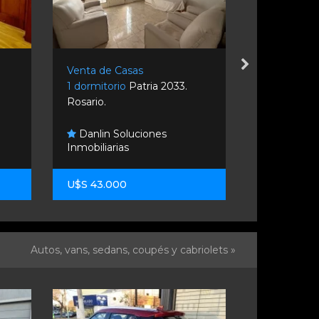
Venta de Casas
Venta de C
1 dormitorio
Patria 2033.
3 dormitori
Rosario.
Houssey. F
Danlin Soluciones
Inmobiliarias
Cintya Re
U$S 43.000
U$S 210.0
Autos, vans, sedans, coupés y cabriolets »