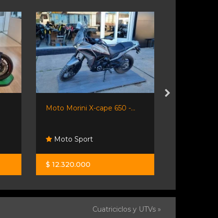
Moto Morini X-cape 650 -...
Royal Enfiel
Moto Sport
Santino 
$ 12.320.000
$ 8.700.00
Cuatriciclos y UTVs »