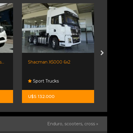
...
Shacman X5000 6x2
Shineray T30
Sport Trucks
Orio Hno
U$S 132.000
$ 37.500.0
Enduro, scooters, cross »