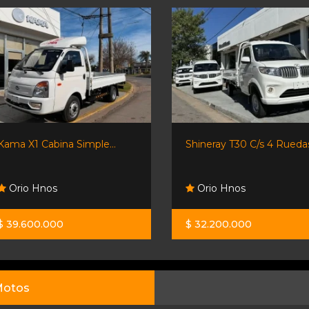
Kama X1 Cabina Simple...
Shineray T30 C/s 4 Ruedas
Orio Hnos
Orio Hnos
$ 39.600.000
$ 32.200.000
otos