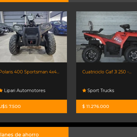
Polaris 400 Sportsman 4x4...
Cuatriciclo Gaf Jl 250 -...
Lipari Automotores
Sport Trucks
U$S 7.500
$ 11.276.000
lanes de ahorro