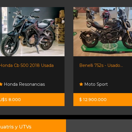
Honda Cb 500 2018 Usada
Benelli 752s - Usado...
Honda Resonancias
Moto Sport
U$S 8.000
$ 12.900.000
uatris y UTVs