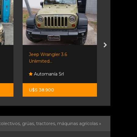
Jeep Wrangler 3.6
Chevrolet S
Unlimited...
Automanía Srl
Monza Ca
U$S 38.900
$ 47.000.0
olectivos, grúas, tractores, máquinas agrícolas »