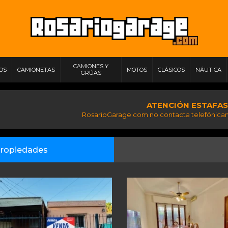
CAMIONES Y
IOS
CAMIONETAS
MOTOS
CLÁSICOS
NÁUTICA
GRÚAS
ATENCIÓN ESTAFAS
RosarioGarage.com no contacta telefónicam
ropiedades