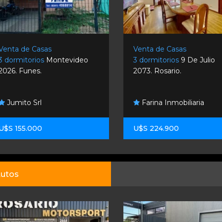
Venta de Casas
Venta de Casas
3 dormitorios
Montevideo
3 dormitorios
9 De Julio
2026. Funes.
2073. Rosario.
Jumito Srl
Farina Inmobiliaria
U$S 155.000
U$S 224.900
utos