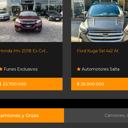
Honda Hrv 2018 Ex Cvt...
Ford Kuga Sel 4x2 At
Funes Exclusivos
Automotores Salta
$ 23.700.000
$ 26.900.000
amiones y Grúas
Camiones, c