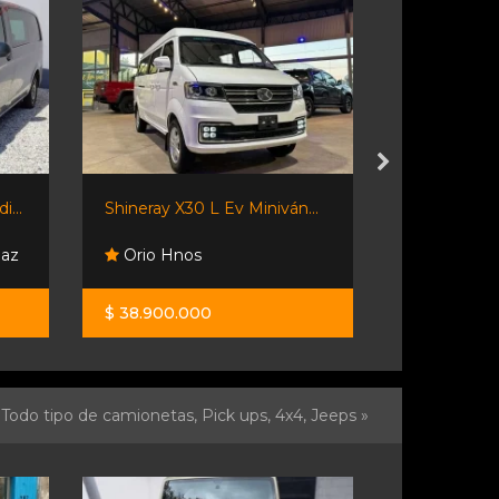
...
Shineray X30 L Ev Miniván...
Saveiro 1.6 
Paz
Orio Hnos
Desumvil
$ 38.900.000
$ 31.900.0
Todo tipo de camionetas, Pick ups, 4x4, Jeeps »