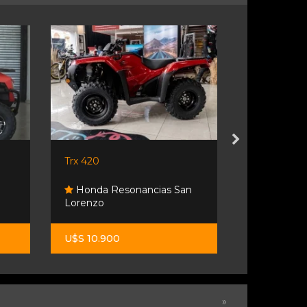
Trx 420
Polaris Rzr 
Honda Resonancias San
Lorenzo
Desumvil
U$S 10.900
U$S 24.90
»