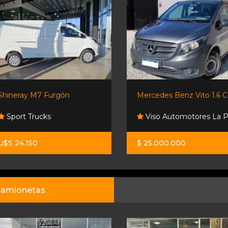
Shineray M7 Furgón
Mercedes Benz Vito 1.6 Cdi
Sport Trucks
Viso Automotores La 
U$S 24.150
$ 25.000.000
amionetas