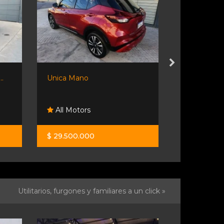
..
Unica Mano
Volkswagen
All Motors
Fm Moto
$ 29.500.000
$ 13.000.0
Utilitarios, furgones y familiares a un click »