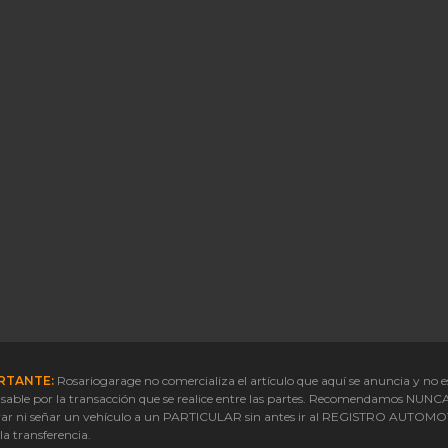
RTANTE:
Rosariogarage no comercializa el artículo que aquí se anuncia y no e
sable por la transacción que se realice entre las partes. Recomendamos NUNC
ar ni señar un vehículo a un PARTICULAR sin antes ir al REGISTRO AUTOM
 la transferencia.