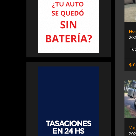
Hon
202
Tut
$ 8
Vog
202