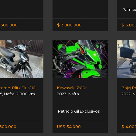
Patrici
.300.000
$ 3.000.000
$ 6.80
omel Blitz Plus 110
Kawasaki Zx10r
Bajaj R
5
,
Nafta
,
2.800 km.
2023
,
Nafta
2022
,
N
Patricio Gil Exclusivos
.600.000
U$S 34.000
$ 4.00