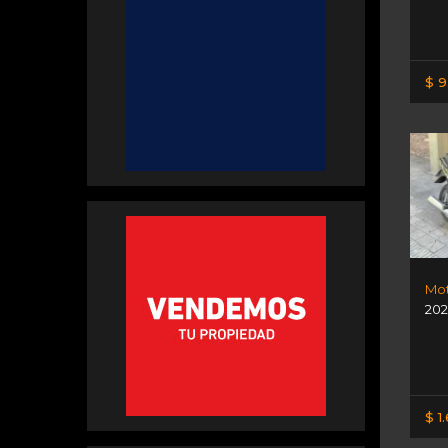
$ 9
Mot
202
$ 1