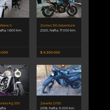
 Wave S
Zontes 310 Adventure
afta
,
1.600 km.
2020
,
Nafta
,
17.000 km.
0.000
$ 6.300.000
ontes Kg 350
Zanella Zr150
afta
2018
,
Nafta
,
9.000 km.