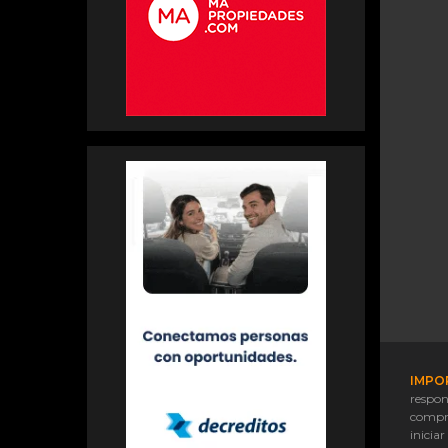
IMPO
respon
compr
iniciar