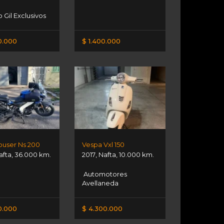
o Gil Exclusivos
0.000
$ 1.400.000
ouser Ns 200
Vespa Vxl 150
afta
,
36.000 km.
2017
,
Nafta
,
10.000 km.
Automotores
Avellaneda
0.000
$ 4.300.000