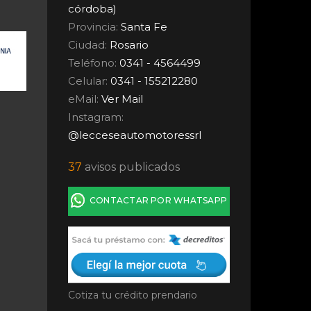
córdoba)
Provincia:
Santa Fe
Ciudad:
Rosario
Teléfono:
0341 - 4564499
Celular:
0341 - 155212280
eMail:
Ver Mail
Instagram:
@lecceseautomotoressrl
37
avisos publicados
CONTACTAR POR WHATSAPP
Cotiza tu crédito prendario