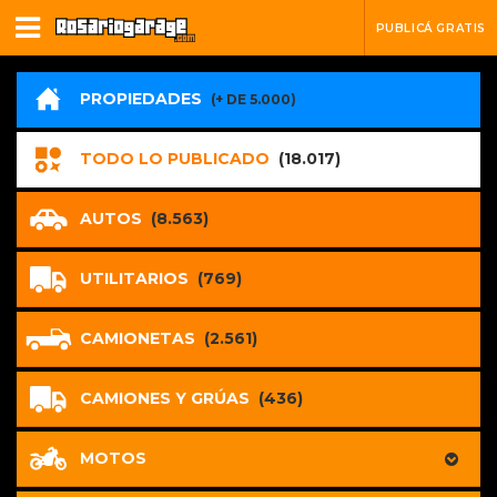
PUBLICÁ GRATIS
PROPIEDADES
(+ DE 5.000)
TODO LO PUBLICADO
(18.017)
AUTOS
(8.563)
UTILITARIOS
(769)
CAMIONETAS
(2.561)
CAMIONES Y GRÚAS
(436)
MOTOS