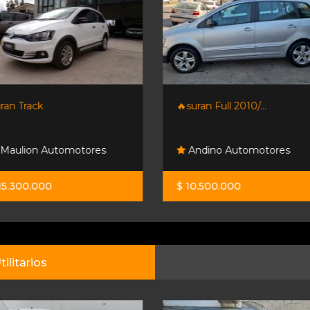
🔥suran Full 2010/...
Nissan Versa Advance Pur
Andino Automotores
EvoluciÓn Automotore
$ 10.500.000
$ 14.000.000
tilitarios