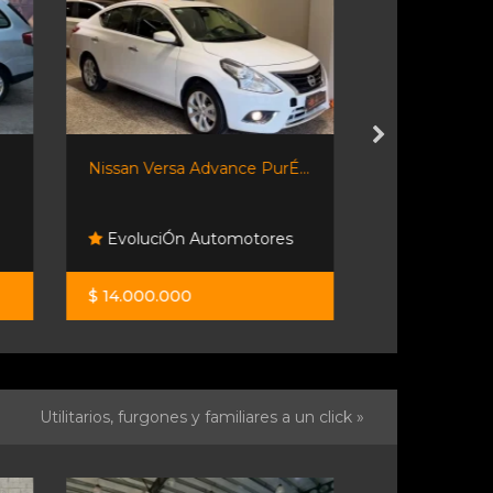
É...
Ka 2018 1.5 Sel 4p Mt -
C3 Shine
tomo...
s
Travesia Autos
Vendo
$ 17.900.000
$ 13.500.0
Utilitarios, furgones y familiares a un click »