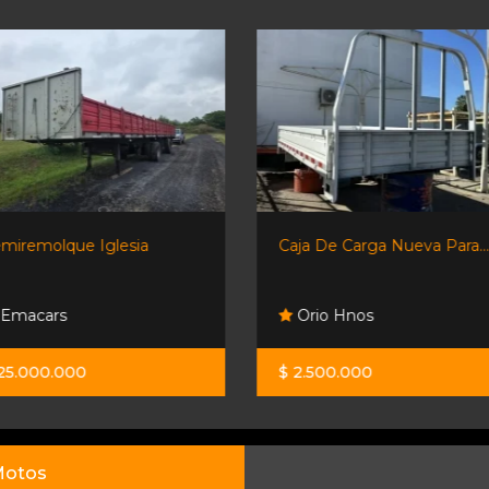
Caja De Carga Nueva Para...
Shineray T30 C/s 4 Ruedas
Orio Hnos
Orio Hnos
$ 2.500.000
$ 32.200.000
otos