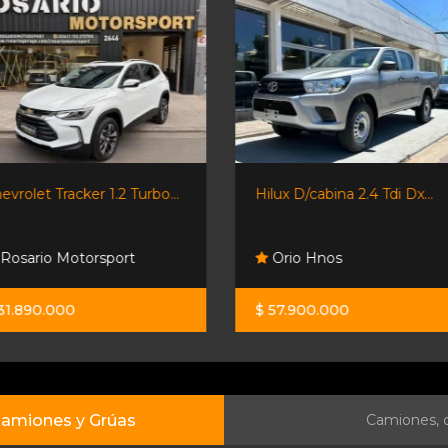
Hilux D/cabina 2.4 Tdi Dx...
Jmc Grand Avenue 2.3
242hp...
Orio Hnos
Orio Hnos
$ 57.900.000
$ 54.800.000
amiones y Grúas
Camiones, c