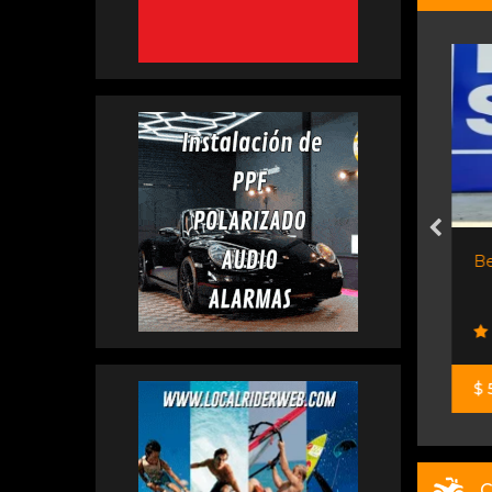
Town 350
Benelli 180 S -...
tos
Moto Sport
$ 5.590.000
C