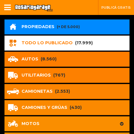
PUBLICÁ GRATIS
PROPIEDADES
(+ DE 5.000)
TODO LO PUBLICADO
(17.999)
AUTOS
(8.560)
UTILITARIOS
(767)
CAMIONETAS
(2.553)
CAMIONES Y GRÚAS
(430)
MOTOS