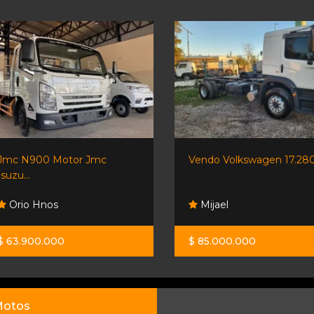
Jmc N900 Motor Jmc
Vendo Volkswagen 17.280.
Isuzu...
Orio Hnos
Mijael
$ 63.900.000
$ 85.000.000
otos