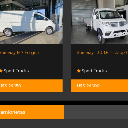
Shineray M7 Furgón
Shineray T30 1.6 Pick Up C
Sport Trucks
Sport Trucks
U$S 24.150
U$S 24.100
amionetas