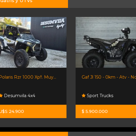
uatris y UTVs
Polaris Rzr 1000 Xp!!. Muy...
Gaf Jl 150 - 0km - Atv - No.
Desumvila 4x4
Sport Trucks
U$S 24.900
$ 5.900.000