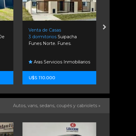
Venta de Casas
Venta de C
 De
3 dormitorios
Suipacha
3 dormitori
Funes Norte. Funes.
1725. Rosari
Soljan Inm
Aras Servicios Inmobiliarios
Boutique
U$S 110.000
U$S 320.0
Autos, vans, sedans, coupés y cabriolets »