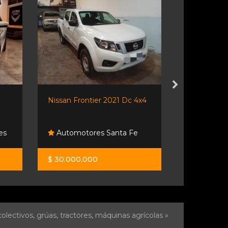
Nissan Frontier 2021 Dc 4x4
🌟 ¡ram Ram
es
Automotores Santa Fe
Centenar
$ 30.000.000
U$S 32.00
olectivos, grúas, tractores, máquinas agrícolas »