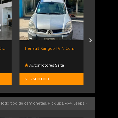
h...
Renault Kangoo 1.6 N Con...
Renault Ka
Authentique
Automotores Salta
Funes Ex
$ 13.500.000
$ 11.700.0
Todo tipo de camionetas, Pick ups, 4x4, Jeeps »