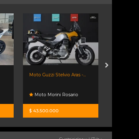
Moto Guzzi Stelvio Aras -...
Bajaj Rouser
Moto Morini Rosario
Santino 
$ 43.500.000
$ 2.600.00