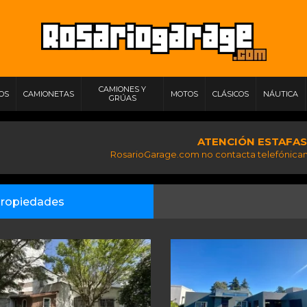
CAMIONES Y
IOS
CAMIONETAS
MOTOS
CLÁSICOS
NÁUTICA
GRÚAS
ATENCIÓN ESTAFAS
RosarioGarage.com no contacta telefónicam
ropiedades