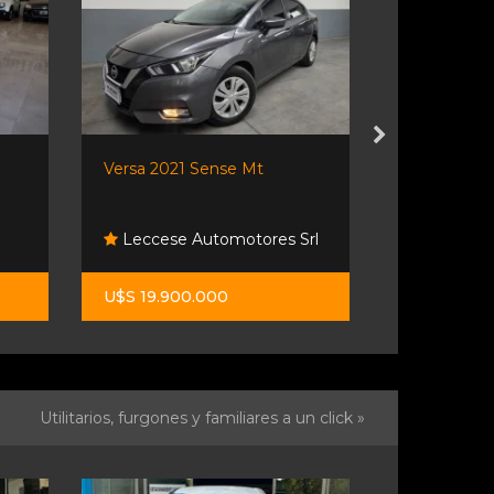
Versa 2021 Sense Mt
Unica Man
Leccese Automotores Srl
All Motor
U$S 19.900.000
$ 29.500.0
Utilitarios, furgones y familiares a un click »