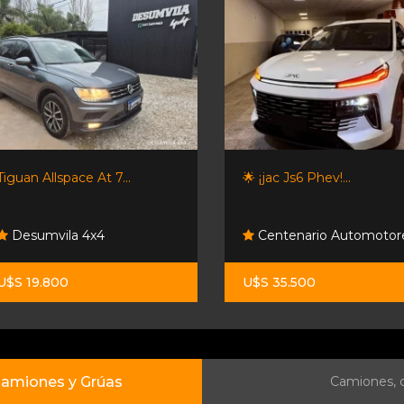
Tiguan Allspace At 7...
🌟 ¡jac Js6 Phev!...
Desumvila 4x4
Centenario Automotor
U$S 19.800
U$S 35.500
amiones y Grúas
Camiones, c