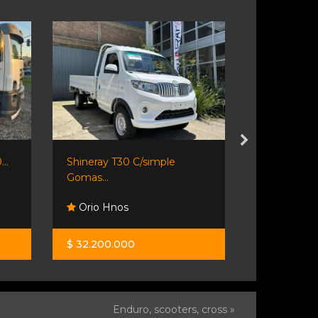
..
Shineray T30 C/simple
Shineray T3
Gomas...
Orio Hnos
Orio Hno
$ 32.200.000
$ 37.500.0
Enduro, scooters, cross »