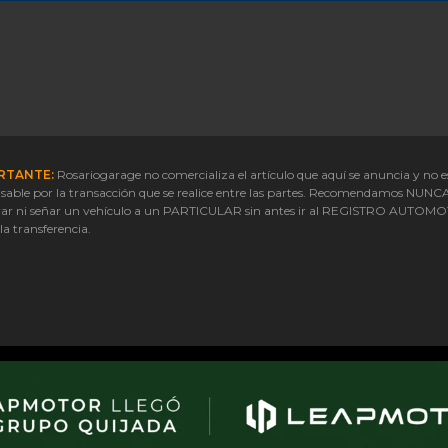
RTANTE:
Rosariogarage no comercializa el artículo que aquí se anuncia y no e
sable por la transacción que se realice entre las partes. Recomendamos NUNC
ar ni señar un vehículo a un PARTICULAR sin antes ir al REGISTRO AUTOM
 la transferencia.