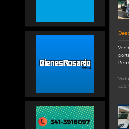
Desc
Vendo
port
Permu
Visi
Expir