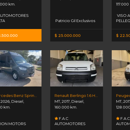
.000 km.
117.000
UTOMOTORES
VISO 
LTA
Patricio Gil Exclusivos
PELLEG
3.500.000
$ 25.000.000
$ 22.5
Mercedes Benz Sprinter 314 Furgon 3665
Renault Berlingo 1.6 Hdi Bussines
,
2026
,
Diesel
,
MT
,
2017
,
Diesel
,
MT
,
201
00 km.
160.000 km.
128.00
F.A.C
F.A.
SION MOTORS
AUTOMOTORES
AUTO