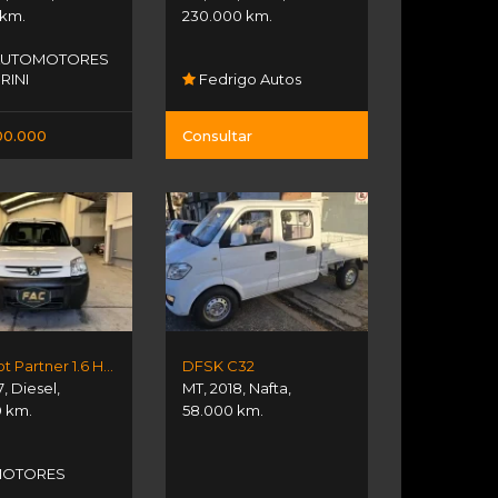
 km.
230.000 km.
AUTOMOTORES
RINI
Fedrigo Autos
00.000
Consultar
Peugeot Partner 1.6 Hdi Furgon
DFSK C32
7
,
Diesel
,
MT
,
2018
,
Nafta
,
0 km.
58.000 km.
C
MOTORES