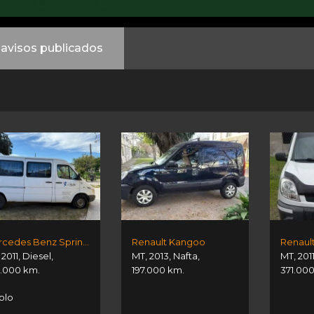
avisos publicados
Mercedes Benz Sprinter
Renault Kangoo
,
2011
,
Diesel
,
MT
,
2013
,
Nafta
,
MT
,
201
.000 km.
197.000 km.
371.00
olo