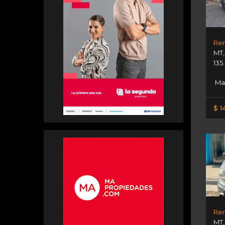
Ren
MT
135
Mas
$ 1
Ren
MT