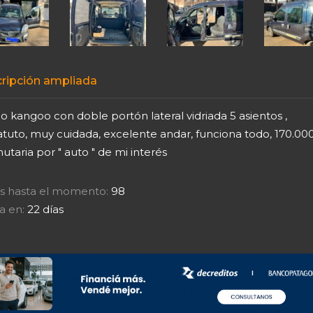
ripción ampliada
 kangoo con doble portón lateral vidriada 5 asientos ,
atuto, muy cuidada, excelente andar, funciona todo, 170.0
taria por " auto " de mi interés
tas hasta el momento:
98
a en:
22 días