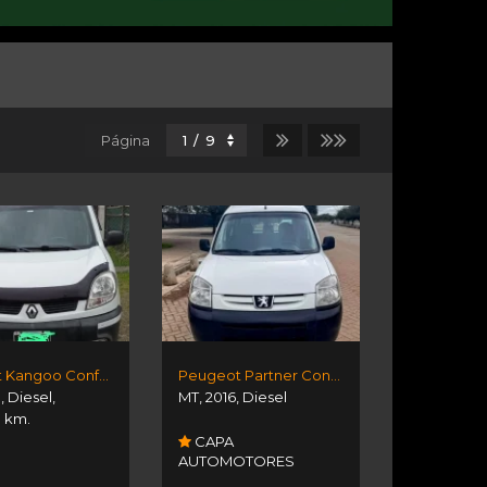
Página
Renault Kangoo Confort 1.5 5a
Peugeot Partner Confort Hdi 1.6
1
,
Diesel
,
MT
,
2016
,
Diesel
0 km.
CAPA
AUTOMOTORES