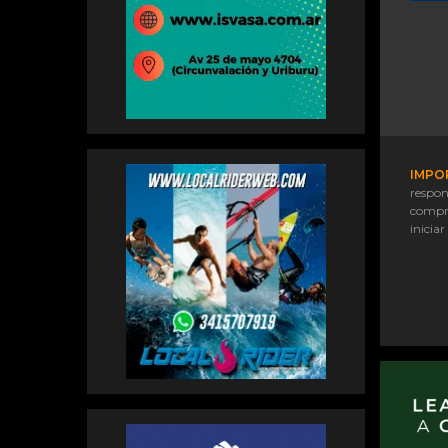
IMPO
respon
compr
iniciar