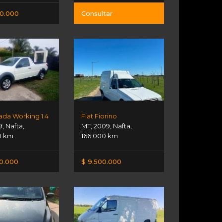
00.000
Consultar
rada Working 1.4
Fiat Fiorino
9
,
Nafta
,
MT
,
2009
,
Nafta
,
0 km.
166.000 km.
00.000
$ 9.500.000