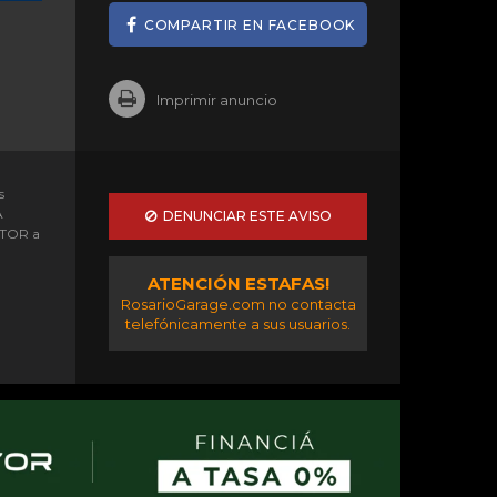
COMPARTIR EN FACEBOOK
Imprimir anuncio
s
A
DENUNCIAR ESTE AVISO
OTOR a
ATENCIÓN ESTAFAS!
RosarioGarage.com no contacta
telefónicamente a sus usuarios.