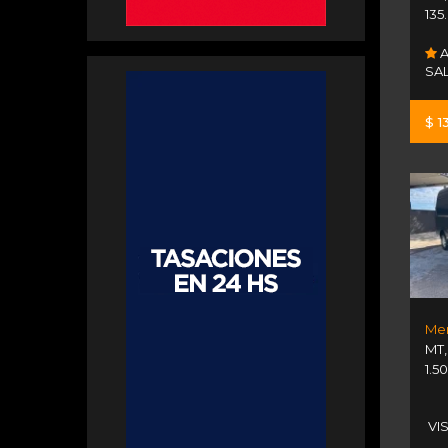
135
A
SA
$ 1
MT
1.5
VI