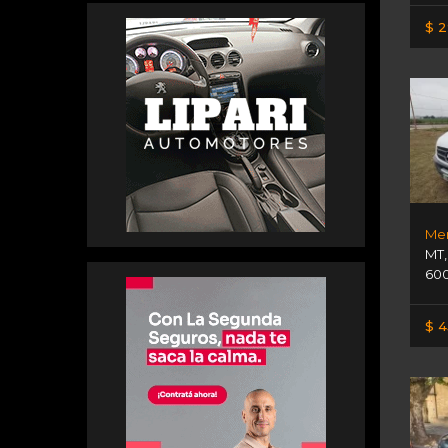
$ 2
MT
600
$ 4