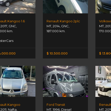
ault Kangoo 1.6
Renault Kangoo 2plc
,
2017
,
GNC
,
MT
,
2014
,
GNC
,
MT
,
201
.000 km.
187.000 km.
170.00
terCars
4.000.000
$ 10.500.000
$ 13.8
ault Kangoo
Ford Transit
,
2011
,
Nafta
,
MT
,
1996
,
Diesel
MT
,
201