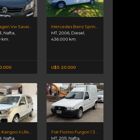
Volkswagen Vw Saveiro 2013
Mercedes Benz Sprinter 313 Cdi/f 3550
3
,
Nafta
,
MT
,
2006
,
Diesel
,
0 km.
436.000 km.
00.000
U$S 20.000
Renault Kangoo Ii Life 1.6 Sce
Fiat Fiorino Furgon 1.3 Fire
9
,
Nafta
,
MT
,
2011
,
Nafta
,