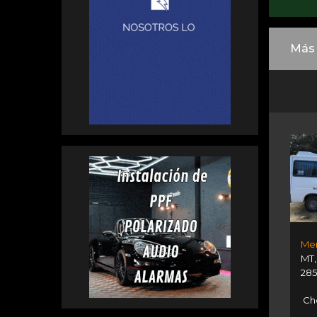
Más 
MT
285
Ch