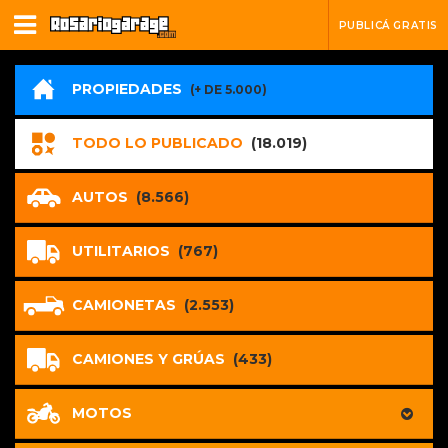
PUBLICÁ GRATIS
PROPIEDADES
(+ DE 5.000)
TODO LO PUBLICADO
(18.019)
AUTOS
(8.566)
UTILITARIOS
(767)
CAMIONETAS
(2.553)
CAMIONES Y GRÚAS
(433)
MOTOS