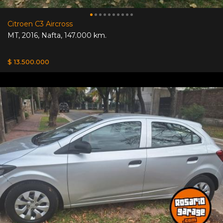
Citroen C3 Aircross
MT
,
2016
,
Nafta
,
147.000 km.
$ 13.500.000