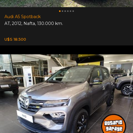
Audi A5 Spotback
AT
,
2012
,
Nafta
,
130.000 km.
U$S 18.500