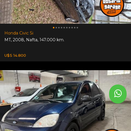
Honda Civic Si
MT
,
2008
,
Nafta
,
147.000 km.
U$S 14.800