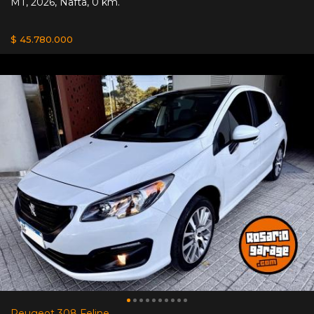
MT
,
2026
,
Nafta
,
0 km.
$ 45.780.000
Peugeot 308 Feline