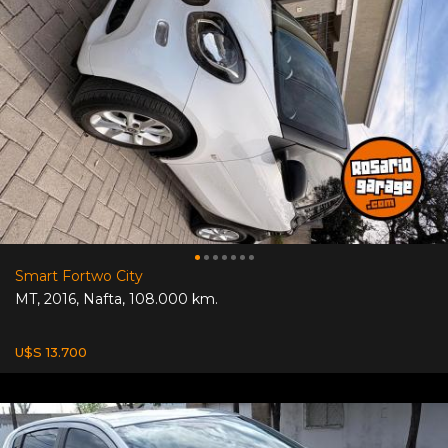
Smart Fortwo City
MT
,
2016
,
Nafta
,
108.000 km.
U$S 13.700