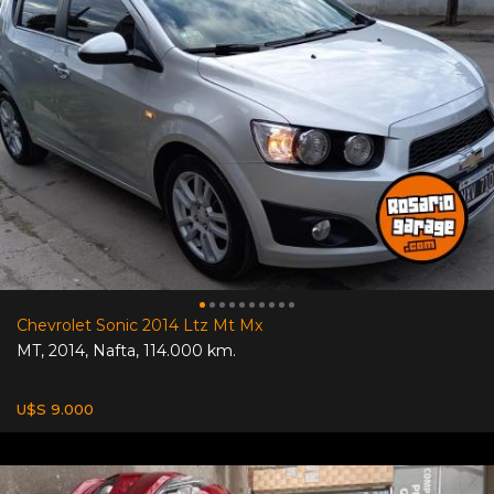
Chevrolet Sonic 2014 Ltz Mt Mx
MT
,
2014
,
Nafta
,
114.000 km.
U$S 9.000