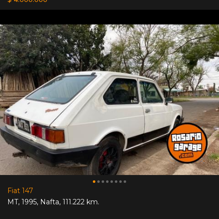
Fiat 147
MT
,
1995
,
Nafta
,
111.222 km.