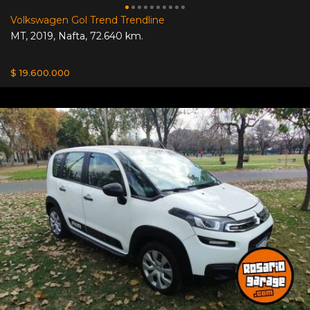
Volkswagen Gol Trend Trendline
MT
,
2019
,
Nafta
,
72.640 km.
$ 19.600.000