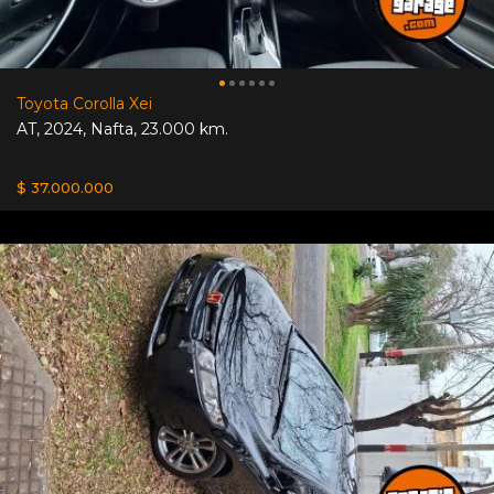
Toyota Corolla Xei
AT
,
2024
,
Nafta
,
23.000 km.
$ 37.000.000