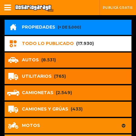
PUBLICÁ GRATIS
PROPIEDADES
(+ DE 5.000)
TODO LO PUBLICADO
(17.930)
AUTOS
(8.531)
UTILITARIOS
(765)
CAMIONETAS
(2.549)
CAMIONES Y GRÚAS
(433)
MOTOS