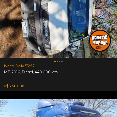
Iveco Daily 55c17
MT
,
2016
,
Diesel
,
440.000 km.
U$S 50.000