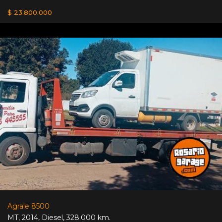
$ 23.800.000
Agrale 8500
MT
,
2014
,
Diesel
,
328.000 km.