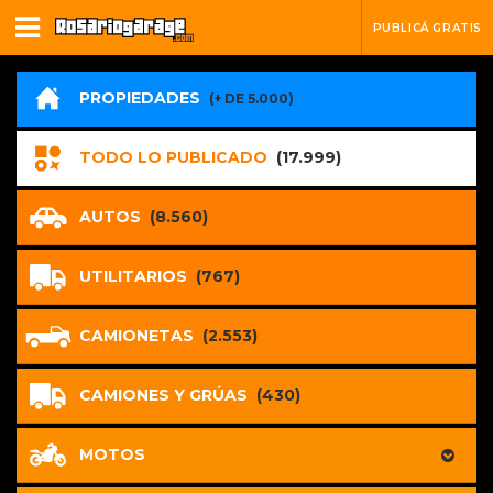
PUBLICÁ GRATIS
PROPIEDADES
(+ DE 5.000)
TODO LO PUBLICADO
(17.999)
AUTOS
(8.560)
UTILITARIOS
(767)
CAMIONETAS
(2.553)
CAMIONES Y GRÚAS
(430)
MOTOS