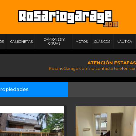
CAMIONES Y
IOS
CAMIONETAS
MOTOS
CLÁSICOS
NÁUTICA
GRÚAS
ATENCIÓN ESTAFAS
RosarioGarage.com no contacta telefónicam
ropiedades