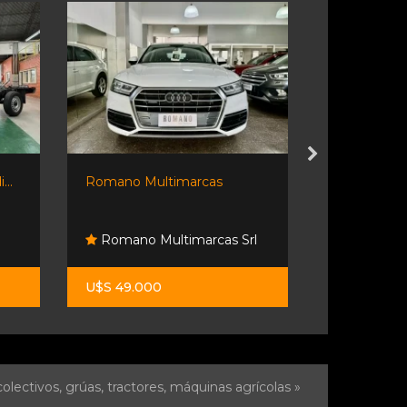
...
Romano Multimarcas
🌟 ¡fiat Toro..
Romano Multimarcas Srl
Centenar
U$S 49.000
$ 35.800.0
olectivos, grúas, tractores, máquinas agrícolas »