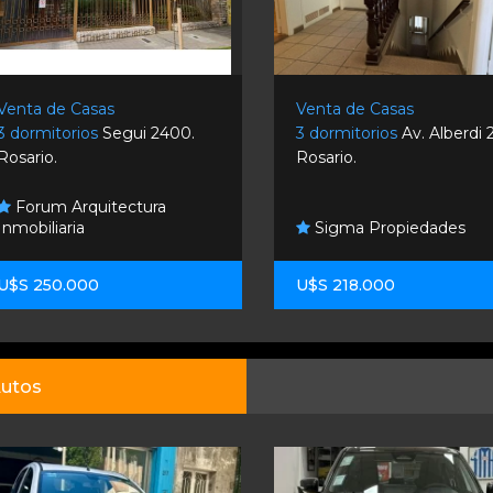
Venta de Casas
Venta de Casas
3 dormitorios
Segui 2400.
3 dormitorios
Av. Alberdi 
Rosario.
Rosario.
Forum Arquitectura
Inmobiliaria
Sigma Propiedades
U$S 250.000
U$S 218.000
utos