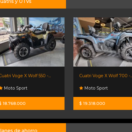
uatris y UTVs
Cuatri Voge X Wolf 550 -...
Cuatri Voge X Wolf 700 -..
Moto Sport
Moto Sport
$ 18.768.000
$ 19.318.000
lanes de ahorro