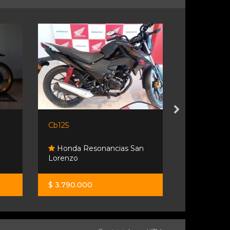
Cb125
Voge Ac 52
Honda Resonancias San
Resonanc
Lorenzo
Fisherton
$ 3.790.000
$ 9.990.00