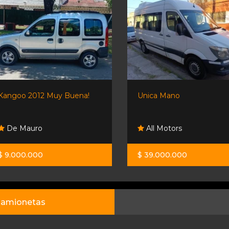
Kangoo 2012 Muy Buena!
Unica Mano
De Mauro
All Motors
$ 9.000.000
$ 39.000.000
amionetas