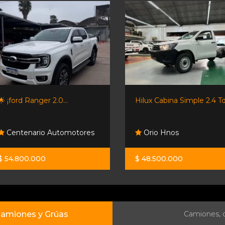
🌟 ¡ford Ranger 2.0...
Hilux Cabina Simple 2.4 Tdi
Centenario Automotores
Orio Hnos
$ 54.800.000
$ 48.500.000
amiones y Grúas
Camiones, c