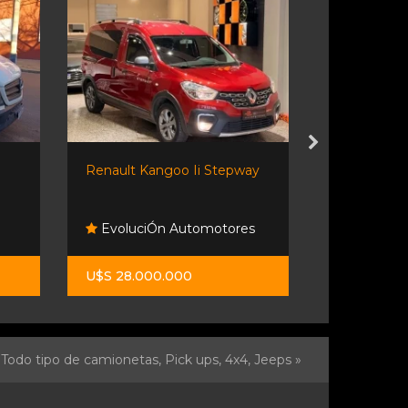
Renault Kangoo Ii Stepway
Riottini Au
EvoluciÓn Automotores
Riottini 
U$S 28.000.000
$ 11.400.0
Todo tipo de camionetas, Pick ups, 4x4, Jeeps »