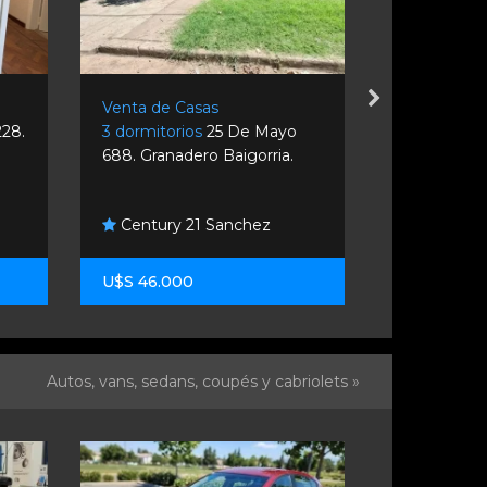
Venta de Casas
Venta de C
228.
3 dormitorios
25 De Mayo
2 dormitori
688. Granadero Baigorria.
Rosario.
Century 21 Sanchez
Gargarell
U$S 46.000
U$S 89.00
Autos, vans, sedans, coupés y cabriolets »