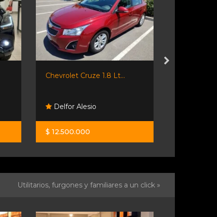
Chevrolet Cruze 1.8 Lt...
Vw Bora 1.9 
Delfor Alesio
Rl Autom
$ 12.500.000
$ 10.900.0
Utilitarios, furgones y familiares a un click »