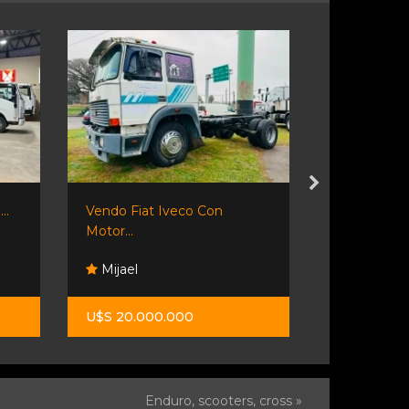
..
Vendo Fiat Iveco Con
Shineray T30
Motor...
Mijael
Orio Hno
U$S 20.000.000
$ 37.500.0
Enduro, scooters, cross »