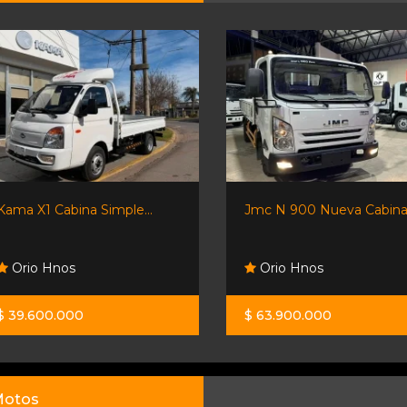
Kama X1 Cabina Simple...
Jmc N 900 Nueva Cabina.
Orio Hnos
Orio Hnos
$ 39.600.000
$ 63.900.000
otos