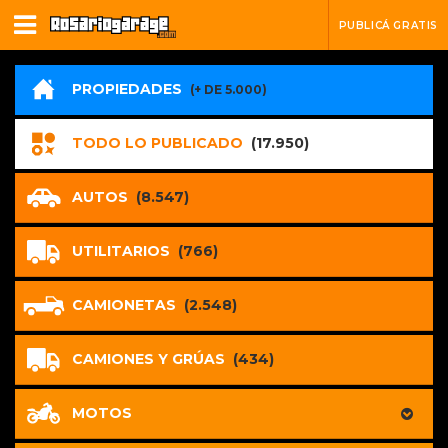
PUBLICÁ GRATIS
PROPIEDADES
(+ DE 5.000)
TODO LO PUBLICADO
(17.950)
AUTOS
(8.547)
UTILITARIOS
(766)
CAMIONETAS
(2.548)
CAMIONES Y GRÚAS
(434)
MOTOS