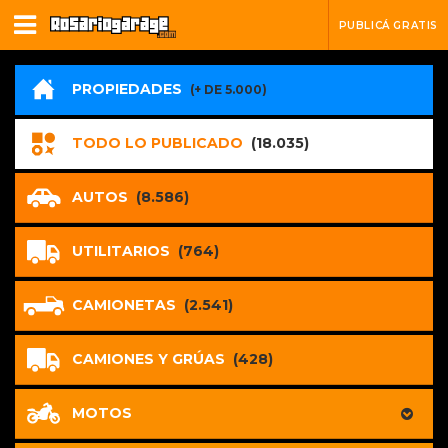
PUBLICÁ GRATIS
PROPIEDADES
(+ DE 5.000)
TODO LO PUBLICADO
(18.035)
AUTOS
(8.586)
UTILITARIOS
(764)
CAMIONETAS
(2.541)
CAMIONES Y GRÚAS
(428)
MOTOS