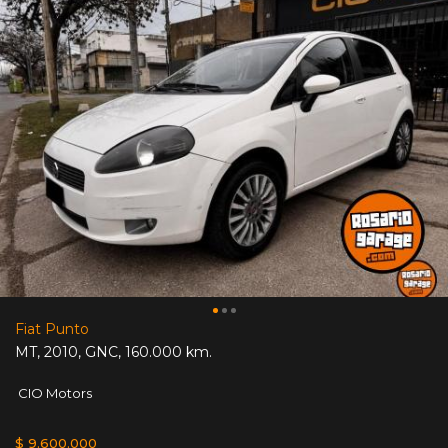
Fiat Punto
MT
,
2010
,
GNC
,
160.000 km.
CIO Motors
$ 9.600.000