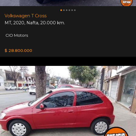
Volkswagen T Cross
MT
,
2020
,
Nafta
,
20.000 km.
CIO Motors
$ 28.800.000