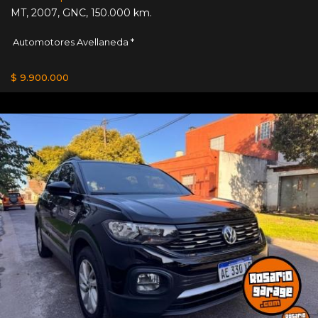
MT
,
2007
,
GNC
,
150.000 km.
Automotores Avellaneda *
$ 9.900.000