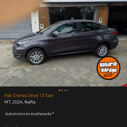
Fiat Cronos Drive 1.3 Gse
MT
,
2024
,
Nafta
Automotores Avellaneda *