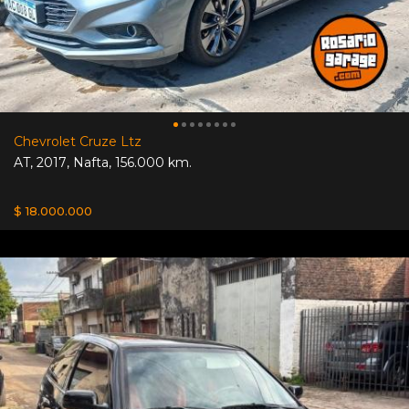
Chevrolet Cruze Ltz
AT
,
2017
,
Nafta
,
156.000 km.
$ 18.000.000