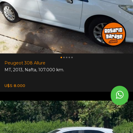
Peugeot 308 Allure
MT
,
2013
,
Nafta
,
107.000 km.
U$S 8.000