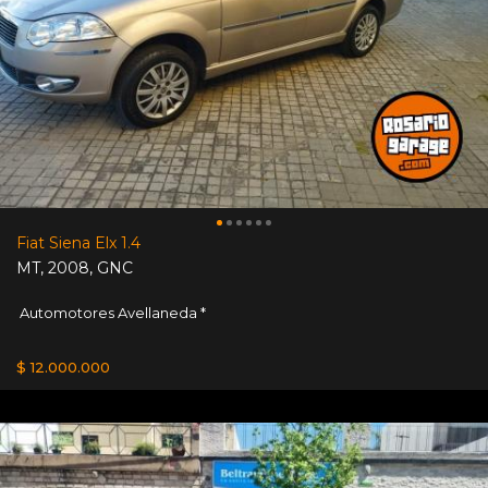
Fiat Siena Elx 1.4
MT
,
2008
,
GNC
Automotores Avellaneda *
$ 12.000.000