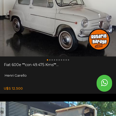
Fiat 600e **con 49.475 Kms**...
Henri Garello
U$S 12.500